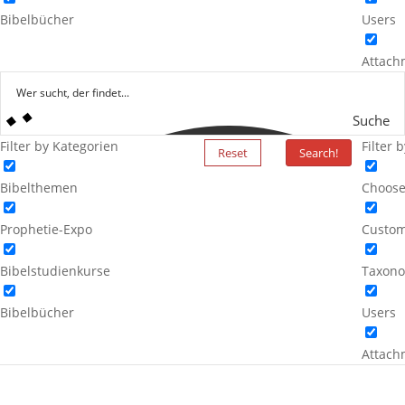
Bibelbücher
Users
Attach
Suche
Filter by Kategorien
Filter 
Reset
Search!
Bibelthemen
Choose
Prophetie-Expo
Custom
Bibelstudienkurse
Taxono
Bibelbücher
Users
Attach