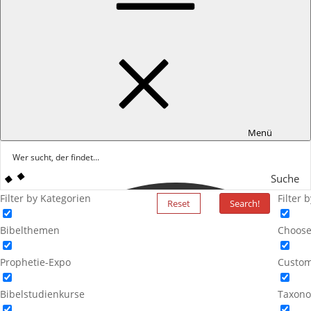
Menü
Suche
Filter by Kategorien
Filter 
Reset
Search!
Bibelthemen
Choose
Prophetie-Expo
Custom
Bibelstudienkurse
Taxono