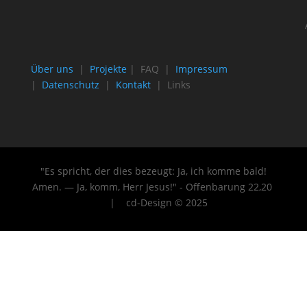
Über uns
|
Projekte
| FAQ |
Impressum
|
Datenschutz
|
Kontakt
| Links
"Es spricht, der dies bezeugt: Ja, ich komme bald!
Amen. — Ja, komm, Herr Jesus!" - Offenbarung 22
,20
| cd-Design © 2025