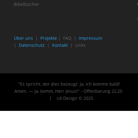
Bibelbücher
Über uns
|
Projekte
| FAQ |
Impressum
|
Datenschutz
|
Kontakt
| Links
"Es spricht, der dies bezeugt: Ja, ich komme bald!
Amen. — Ja, komm, Herr Jesus!" - Offenbarung 22
,20
| cd-Design © 2025