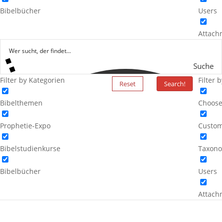
Bibelbücher
Users
Attach
Suche
Filter by Kategorien
Filter 
Reset
Search!
Bibelthemen
Choose
Prophetie-Expo
Custom
Bibelstudienkurse
Taxono
Bibelbücher
Users
Attach