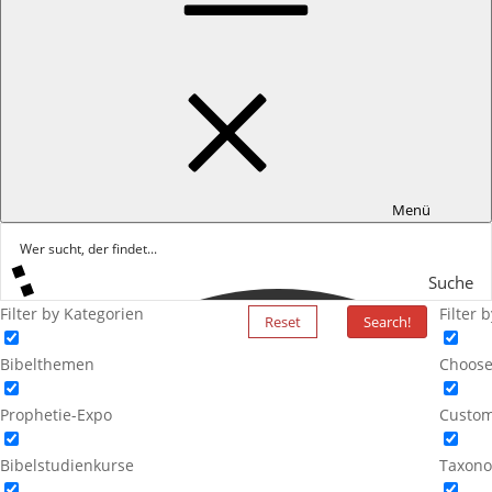
Menü
Suche
Filter by Kategorien
Filter 
Reset
Search!
Bibelthemen
Choose
Prophetie-Expo
Custom
Bibelstudienkurse
Taxono