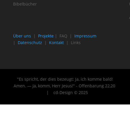
Bibelbücher
Über uns
|
Projekte
| FAQ |
Impressum
|
Datenschutz
|
Kontakt
| Links
"Es spricht, der dies bezeugt: Ja, ich komme bald!
Amen. — Ja, komm, Herr Jesus!" - Offenbarung 22
,20
| cd-Design © 2025