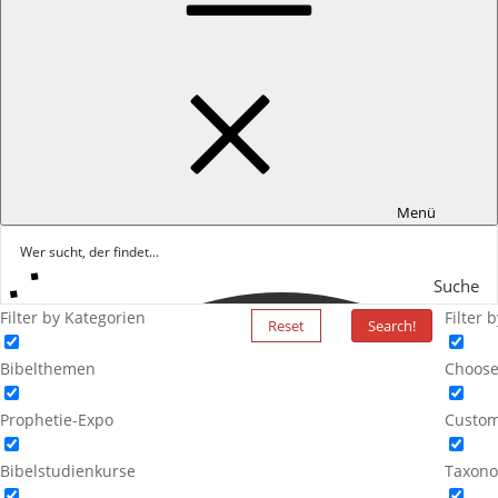
Menü
Suche
Filter by Kategorien
Filter 
Reset
Search!
Bibelthemen
Choose
Prophetie-Expo
Custom
Bibelstudienkurse
Taxono