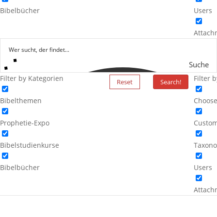
Bibelbücher
Users
Attach
Suche
Filter by Kategorien
Filter 
Reset
Search!
Bibelthemen
Choose
Prophetie-Expo
Custom
Bibelstudienkurse
Taxono
Bibelbücher
Users
Attach