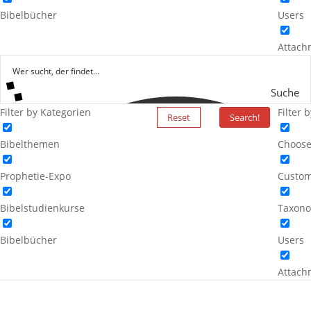
Bibelbücher
Users
Attach
Suche
Filter by Kategorien
Filter 
Reset
Search!
Bibelthemen
Choose
Prophetie-Expo
Custom
Bibelstudienkurse
Taxono
Bibelbücher
Users
Attach