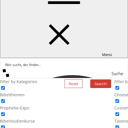
Menü
Suche
Filter by Kategorien
Filter 
Reset
Search!
Bibelthemen
Choose
Prophetie-Expo
Custom
Bibelstudienkurse
Taxono