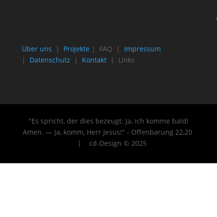
Über uns
|
Projekte
| FAQ |
Impressum
|
Datenschutz
|
Kontakt
| Links
"Es spricht, der dies bezeugt: Ja, ich komme bald!
Amen. — Ja, komm, Herr Jesus!" - Offenbarung 22
,20
| cd-Design © 2025