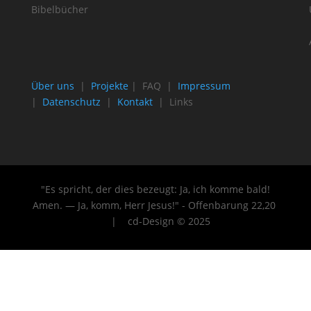
Bibelbücher
Über uns
|
Projekte
| FAQ |
Impressum
|
Datenschutz
|
Kontakt
| Links
"Es spricht, der dies bezeugt: Ja, ich komme bald!
Amen. — Ja, komm, Herr Jesus!" - Offenbarung 22
,20
| cd-Design © 2025