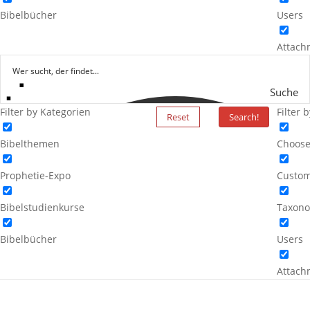
Bibelbücher
Users
Attach
Suche
Filter by Kategorien
Filter 
Reset
Search!
Bibelthemen
Choose
Prophetie-Expo
Custom
Bibelstudienkurse
Taxono
Bibelbücher
Users
Attach