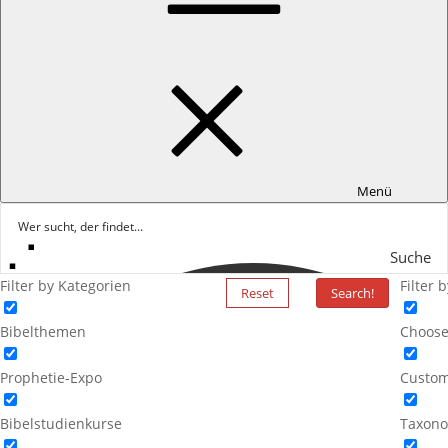
Menü
Suche
Filter by Kategorien
Filter 
Reset
Search!
Bibelthemen
Choose
Prophetie-Expo
Custom
Bibelstudienkurse
Taxono