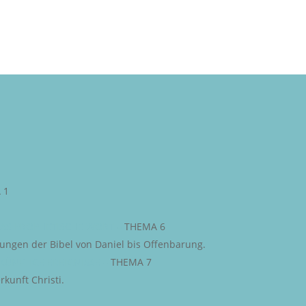
 1
AS PROPHETISCHE WORT
–
THEMA 6
iungen der Bibel von Daniel bis Offenbarung.
KÜNFTIGE EREIGNISSE
–
THEMA 7
kunft Christi.