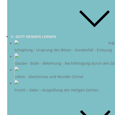
II. GOTT KENNEN LERNEN
DIE SÜNDE
–
THE
Schöpfung - Ursprung des Bösen - Sündenfall - Erlösung
DER 
Glaube - Buße - Bekehrung - Rechtfertigung durch den Gl
DAS LEBEN 
Leben - Gleichnisse und Wunder Christi
DER HEIL
Frucht – Gabe – Ausgießung des Heiligen Geistes