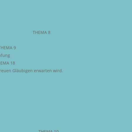
ESETZ GOTTES
–
THEMA 8
THEMA 9
pfung
EMA 18
 treuen Gläubigen erwarten wird.
STLICHE FREIHEIT
–
THEMA 10