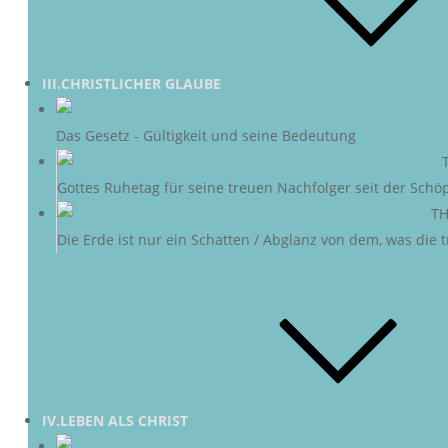
III.CHRISTLICHER GLAUBE
DAS G
Das Gesetz - Gültigkeit und seine Bedeutung
DER SABBAT
–
Gottes Ruhetag für seine treuen Nachfolger seit der Schö
NEUE ERDE
–
TH
Die Erde ist nur ein Schatten / Abglanz von dem, was die
IV.LEBEN ALS CHRIST
CHRI