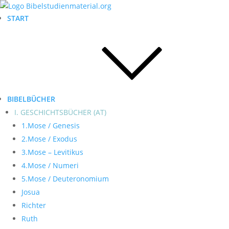
START
BIBELBÜCHER
I. GESCHICHTSBÜCHER (AT)
1.Mose / Genesis
2.Mose / Exodus
3.Mose – Levitikus
4.Mose / Numeri
5.Mose / Deuteronomium
Josua
Richter
Ruth