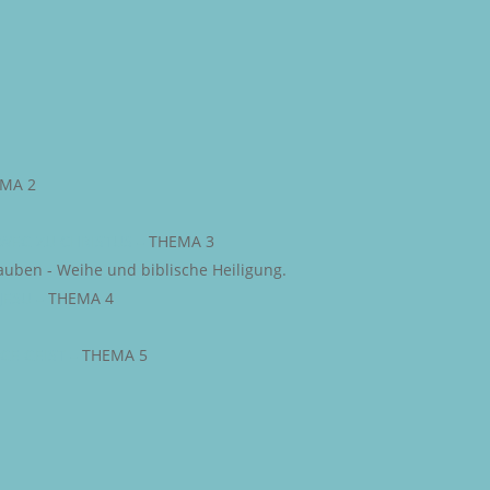
MA 2
WEG ZU CHRISTUS
–
THEMA 3
auben - Weihe und biblische Heiligung.
JESU
–
THEMA 4
IGE GEIST
–
THEMA 5