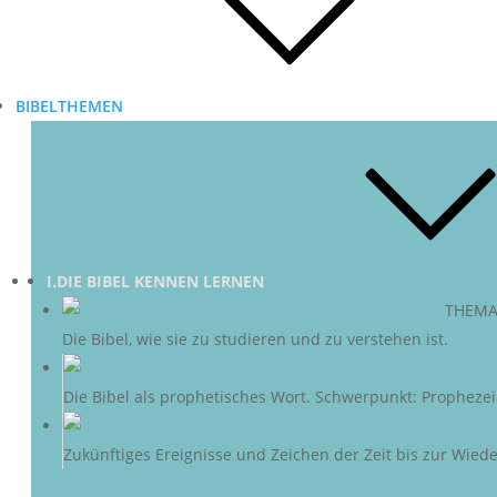
BIBELTHEMEN
I.DIE BIBEL KENNEN LERNEN
DIE BIBEL
–
THEMA
Die Bibel, wie sie zu studieren und zu verstehen ist.
D
Die Bibel als prophetisches Wort. Schwerpunkt: Propheze
ZU
Zukünftiges Ereignisse und Zeichen der Zeit bis zur Wieder