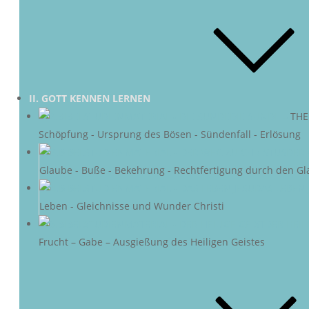
II. GOTT KENNEN LERNEN
DIE SÜNDE
–
THE
Schöpfung - Ursprung des Bösen - Sündenfall - Erlösung
DER 
Glaube - Buße - Bekehrung - Rechtfertigung durch den Gl
DAS LEBEN 
Leben - Gleichnisse und Wunder Christi
DER HEIL
Frucht – Gabe – Ausgießung des Heiligen Geistes