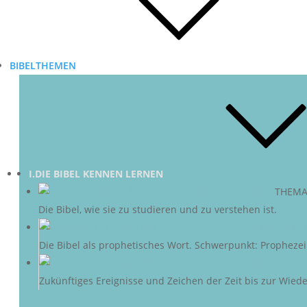
BIBELTHEMEN
I.DIE BIBEL KENNEN LERNEN
DIE BIBEL
–
THEMA
Die Bibel, wie sie zu studieren und zu verstehen ist.
D
Die Bibel als prophetisches Wort. Schwerpunkt: Propheze
ZU
Zukünftiges Ereignisse und Zeichen der Zeit bis zur Wieder