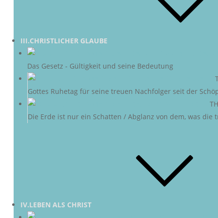
III.CHRISTLICHER GLAUBE
DAS G
Das Gesetz - Gültigkeit und seine Bedeutung
DER SABBAT
–
Gottes Ruhetag für seine treuen Nachfolger seit der Schö
NEUE ERDE
–
TH
Die Erde ist nur ein Schatten / Abglanz von dem, was die
IV.LEBEN ALS CHRIST
CHRI