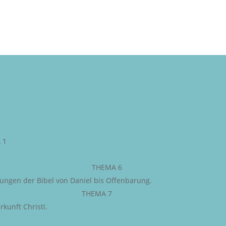
 1
AS PROPHETISCHE WORT
–
THEMA 6
iungen der Bibel von Daniel bis Offenbarung.
KÜNFTIGE EREIGNISSE
–
THEMA 7
kunft Christi.