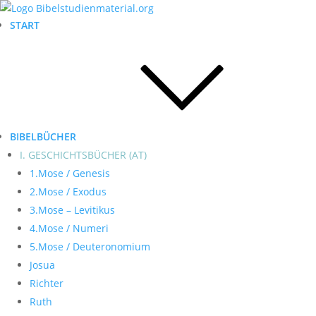
START
BIBELBÜCHER
I. GESCHICHTSBÜCHER (AT)
1.Mose / Genesis
2.Mose / Exodus
3.Mose – Levitikus
4.Mose / Numeri
5.Mose / Deuteronomium
Josua
Richter
Ruth