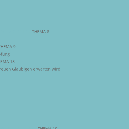
ESETZ GOTTES
–
THEMA 8
THEMA 9
pfung
EMA 18
 treuen Gläubigen erwarten wird.
STLICHE FREIHEIT
–
THEMA 10