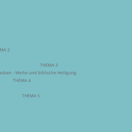
MA 2
WEG ZU CHRISTUS
–
THEMA 3
auben - Weihe und biblische Heiligung.
JESU
–
THEMA 4
IGE GEIST
–
THEMA 5