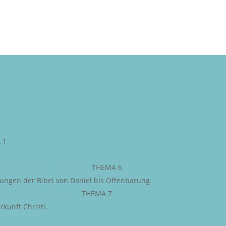
 1
AS PROPHETISCHE WORT
–
THEMA 6
iungen der Bibel von Daniel bis Offenbarung.
KÜNFTIGE EREIGNISSE
–
THEMA 7
kunft Christi.