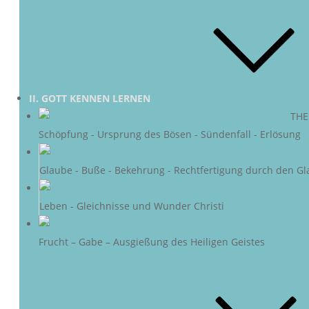
II. GOTT KENNEN LERNEN
DIE SÜNDE
–
THE
Schöpfung - Ursprung des Bösen - Sündenfall - Erlösung
DER 
Glaube - Buße - Bekehrung - Rechtfertigung durch den Gl
DAS LEBEN 
Leben - Gleichnisse und Wunder Christi
DER HEIL
Frucht – Gabe – Ausgießung des Heiligen Geistes