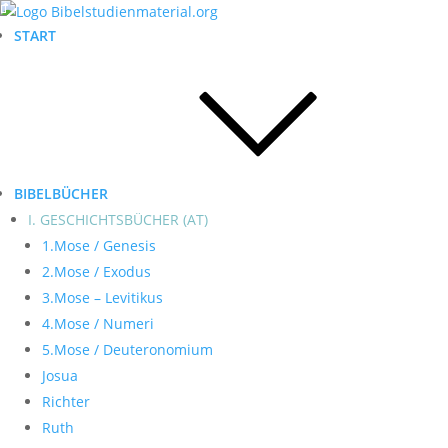
START
BIBELBÜCHER
I. GESCHICHTSBÜCHER (AT)
1.Mose / Genesis
2.Mose / Exodus
3.Mose – Levitikus
4.Mose / Numeri
5.Mose / Deuteronomium
Josua
Richter
Ruth