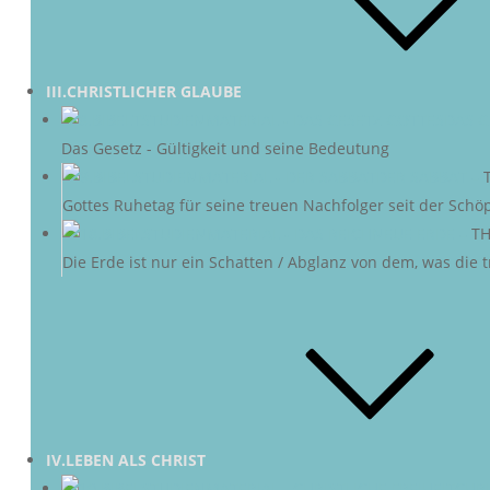
III.CHRISTLICHER GLAUBE
DAS G
Das Gesetz - Gültigkeit und seine Bedeutung
DER SABBAT
–
Gottes Ruhetag für seine treuen Nachfolger seit der Schö
NEUE ERDE
–
TH
Die Erde ist nur ein Schatten / Abglanz von dem, was die
IV.LEBEN ALS CHRIST
CHRI