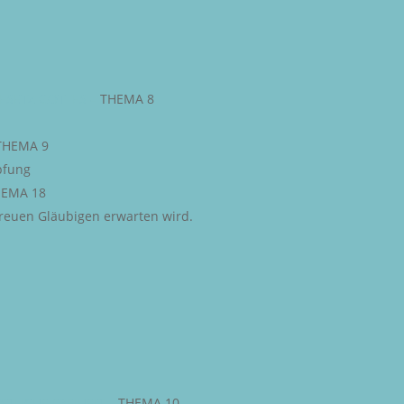
ESETZ GOTTES
–
THEMA 8
THEMA 9
pfung
EMA 18
 treuen Gläubigen erwarten wird.
STLICHE FREIHEIT
–
THEMA 10