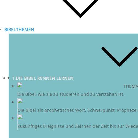
BIBELTHEMEN
I.DIE BIBEL KENNEN LERNEN
DIE BIBEL
–
THEMA
Die Bibel, wie sie zu studieren und zu verstehen ist.
D
Die Bibel als prophetisches Wort. Schwerpunkt: Propheze
ZU
Zukünftiges Ereignisse und Zeichen der Zeit bis zur Wieder