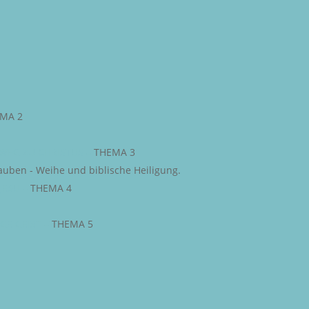
MA 2
WEG ZU CHRISTUS
–
THEMA 3
auben - Weihe und biblische Heiligung.
JESU
–
THEMA 4
IGE GEIST
–
THEMA 5