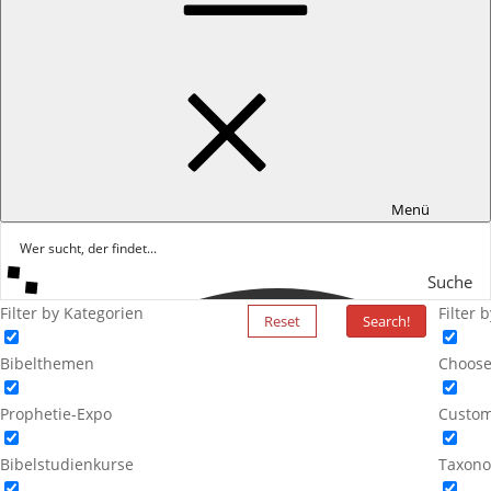
Menü
Suche
Filter by Kategorien
Filter 
Reset
Search!
Bibelthemen
Choose
Prophetie-Expo
Custom
Bibelstudienkurse
Taxono