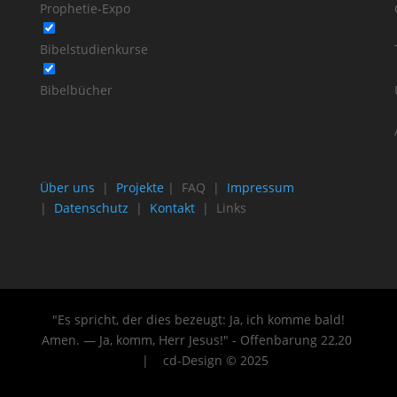
Prophetie-Expo
Bibelstudienkurse
Bibelbücher
Über uns
|
Projekte
| FAQ |
Impressum
|
Datenschutz
|
Kontakt
| Links
"Es spricht, der dies bezeugt: Ja, ich komme bald!
Amen. — Ja, komm, Herr Jesus!" - Offenbarung 22
,20
| cd-Design © 2025