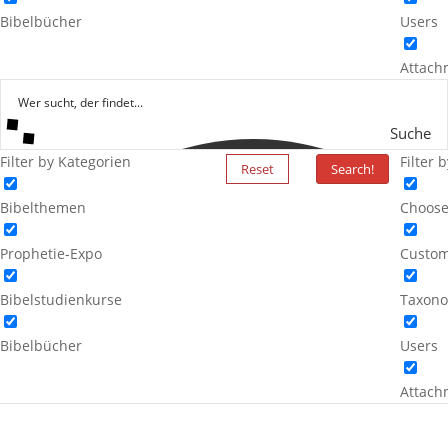
Bibelbücher
Users
Attach
Suche
Filter by Kategorien
Filter 
Reset
Search!
Bibelthemen
Choose
Prophetie-Expo
Custom
Bibelstudienkurse
Taxono
Bibelbücher
Users
Attach