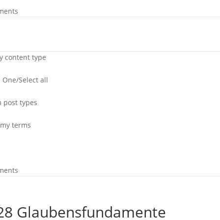
ments
by content type
 One/Select all
 post types
my terms
ments
– 28 Glaubensfundamente