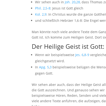
Wir sehen auch in
Joh. 20
,
28
, dass Thomas z
Phil. 2
,
5-8
: Jesus ist Gott gleich
Kol. 2
,
9
: In Christus wurde die ganze Gotthei
und schließlich Hebräer 1
,6-8: Die Engel we
Man könnte noch viele andere Texte dem Ganze
Gott ist.
Ich komme zum Heiligen Geist. Dort si
Der Heilige Geist ist Gott:
Wenn wir beispielsweise
Jes. 6
,
8-9
vergleich
gleichgesetzt wird.
In
Apg. 5
,
3
beispielsweise belügen die Mensc
gegen Gott.
Wir sehen aber auch, dass der Heilige Geist al
die Gott auszeichnen. Und genauso sehen wir a
beispielsweise Hören, Reden, Senden und viel
viele andere Texte anführen, die aufzeigen, das