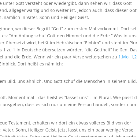
 unter Gott versteht oder wiedergibt, dann sehen wir, dass Gott
send, allgegenwärtig und so weiter ist. Jedoch auch, dass dieser Got
n, nämlich in Vater, Sohn und Heiliger Geist.
ginnen, wo dieser Begriff “Gott” zum ersten Mal vorkommt. Dort se
ßt es: “Am Anfang schuf Gott den Himmel und die Erde.” Was in un
r übersetzt wird, heißt im Hebräischen “Elohim” und steht im Plur
1 zu 1 in Deutsche übersetzen würden, “die Gottheit” heißen. Da
el und die Erde. Wenn wir ein paar Verse weitergehen zu
1.Mo. 1
,
2
Einblick. Dort heißt es nämlich:
 Bild, uns ähnlich. Und Gott schuf die Menschen in seinem Bild.
ott. Moment mal - das heißt es “lasset uns” - im Plural. Wie passt 
 ausgehen, dass es sich nur um eine Person handelt, sondern um
ue Testament, erhalten wir dort ein etwas volleres Bild von der
 Vater, Sohn, Heiliger Geist. Jetzt lasst uns ein paar wenige Verse
Gottheit Vater, Sohn und Heiliger Geist verstanden wird. Ich werde