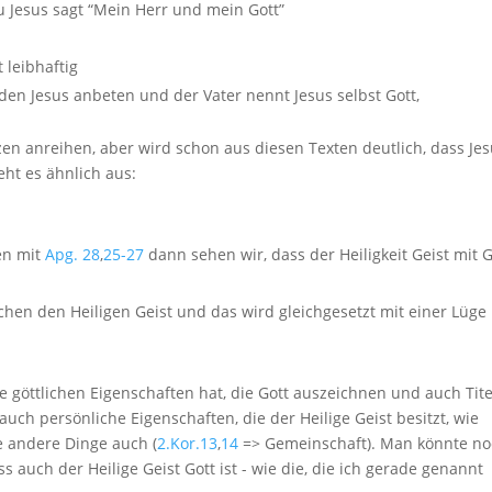
u Jesus sagt “Mein Herr und mein Gott”
t leibhaftig
rden Jesus anbeten und der Vater nennt Jesus selbst Gott,
n anreihen, aber wird schon aus diesen Texten deutlich, dass Je
eht es ähnlich aus:
en mit
Apg. 28
,
25-27
dann sehen wir, dass der Heiligkeit Geist mit G
hen den Heiligen Geist und das wird gleichgesetzt mit einer Lüge
le göttlichen Eigenschaften hat, die Gott auszeichnen und auch Tite
uch persönliche Eigenschaften, die der Heilige Geist besitzt, wie
e andere Dinge auch (
2.Kor.13
,
14
=> Gemeinschaft). Man könnte n
s auch der Heilige Geist Gott ist - wie die, die ich gerade genannt