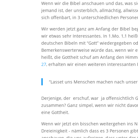
Wenn wir die Bibel anschauen und das, was sie
jemand ist, der unsterblich, allmächtig, allwis
sich offenbart, in 3 unterschiedlichen Persone
Wir werden jetzt ganz am Anfang der Bibel be
wir etwas sehr Interessantes. In 1.
Mo. 1,1 hei
deutschen Bibeln mit “Gott” wiedergegeben ode
Bemerkenswerterweise würde das, wenn wir es 
heißt, die Gottheit schuf am Anfang den Himm
27
, erhalten wir einen weiteren interessanten 
“Lasset uns Menschen machen nach unserem
Derjenige, der erschuf, war ja offensichtlich G
zusammen? Ganz simpel, wenn wir nicht davon
eine Gottheit.
Wenn wir jetzt ein bisschen weitergehen ins Ne
Dreieinigkeit - nämlich dass es 3 Personen gibt:
anschauen, die uns aufzeigen, dass unter der 