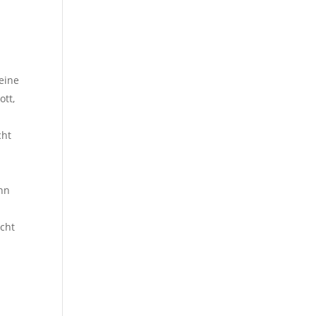
 eine
ott,
cht
ohn
icht
r