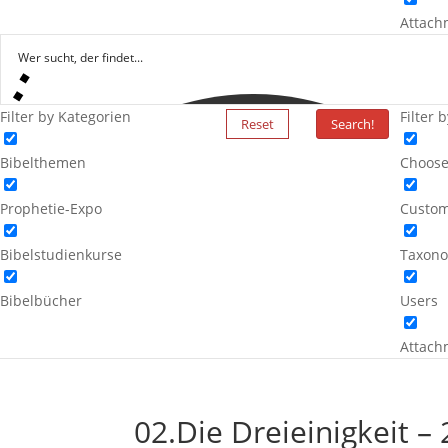
Attach
Filter by Kategorien
Filter 
Reset
Search!
Bibelthemen
Choose
Prophetie-Expo
Custom
Bibelstudienkurse
Taxono
Bibelbücher
Users
Attach
02.Die Dreieinigkeit 