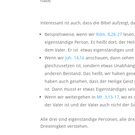
habe.
Interessant ist auch, dass die Bibel aufzeigt, 
Beispielsweise, wenn wir
Röm. 8
,
26-27
lesen,
eigenständige Person. Es heißt dort, der Heilig
dem Vater. Er ist etwas eigenständiges un
Wenn wir
Joh. 14
,
16
anschauen, dann sehen wi
gleichzusetzen ist, sondern etwas Unabhängi
anderen Beistand. Das heißt, wir haben geseh
haben auch gesehen, dass der Heilige Geist n
ist. Dann musst er etwas Eigenständiges sei
Wenn wir weitergehen in
Mt. 3
,
13-17
, wo es
der Vater ist und der Vater auch nicht der 
Alle drei sind eigenständige Personen, alle d
Dreieinigkeit verstehen.