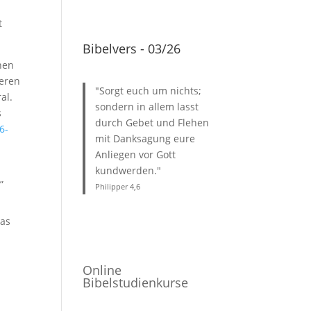
t
Bibelvers - 03/26
hen
seren
"Sorgt euch um nichts;
al.
sondern in allem lasst
s
durch Gebet und Flehen
6-
mit Danksagung eure
Anliegen vor Gott
kundwerden."
”
Philipper 4
,6
das
Online
Bibelstudienkurse