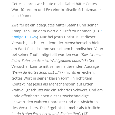
Gottes zehren wir heute noch. Dabei hätte Gottes
Wort für Adam und Eva eine kraftvolle Schutzmauer
sein können!
Zweifel ist ein adäquates Mittel Satans und seiner
Komplizen, um dem Wort die Kraft zu nehmen (z.B.
1
Könige 13:1-26
). Nur bei Jesus Christus ist dieser
Versuch gescheitert, denn der Menschensohn hielt
am Wort fest, das ihm von seinem himmlischen Vater
bei seiner Taufe mitgeteilt worden war:
“Dies ist mein
lieber Sohn, an dem ich Wohlgefallen habe.”
(6) Der
Versucher konnte mit seiner irritierenden Aussage
“Wenn du Gottes Sohn bist …”
(7) nichts erreichen.
Gottes Wort in seiner klaren Form, in richtigem
Kontext, hat Jesus als Menschensohn auf Erden
kraftvoll geschützt wie ein scharfes Schwert. Und am
Ende offenbarte eben dieses zweischneidige
Schwert den wahren Charakter und die Absichten
des Versuchers. Das Ergebnis ist mehr als tröstlich:
“… da traten Engel herzu und dienten ihm”.
(13)