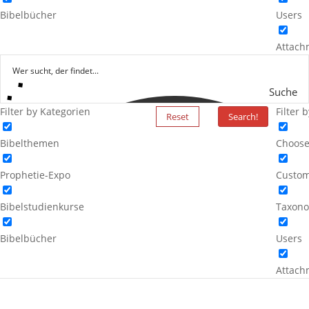
Bibelbücher
Users
Attach
Suche
Filter by Kategorien
Filter 
Reset
Search!
Bibelthemen
Choose
Prophetie-Expo
Custom
Bibelstudienkurse
Taxono
Bibelbücher
Users
Attach