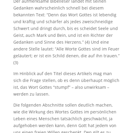
Der aufmerksame Bibelleser landet mit seinen
Gedanken wahrscheinlich schnell bei diesem
bekannten Text: “Denn das Wort Gottes ist lebendig
und kräftig und schärfer als jedes zweischneidige
Schwert und dringt durch, bis es scheidet Seele und
Geist, auch Mark und Bein, und ist ein Richter der
Gedanken und Sinne des Herzens.” (4) Und eine
andere Stelle lautet: “Alle Worte Gottes sind im Feuer
geläutert; er ist ein Schild denen, die auf ihn trauen.”
(3)
Im Hinblick auf den Titel dieses Artikels mag man
sich die Frage stellen, ob es denn überhaupt möglich
ist, das Wort Gottes “stumpf” – also unwirksam –
werden zu lassen.
Die folgenden Abschnitte sollen deutlich machen,
wie die Wirkung des Wortes Gottes im persönlichen
Leben eines Menschen tatsächlich geschwächt, ja
aufgehoben werden kann, denn Gott hat jedem von
uns einen freien Willen geschenkt. Den gilt es zu