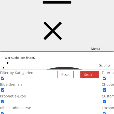
Menü
Suche
Filter by Kategorien
Filter 
Reset
Search!
Bibelthemen
Choose
Prophetie-Expo
Custom
Bibelstudienkurse
Taxono