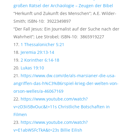
großen Rätsel der Archäologie – Zeugen der Bibel
“Herkunft und Zukunft des Menschen”; A.E. Wilder-
Smith; ISBN-10: ‎ 3922349897
“Der Fall Jesus: Ein Journalist auf der Suche nach der
Wahrheit”; Lee Strobel; ISBN-10: ‎ 3865919227
1 Thessalonicher 5:21
Jeremia 29:13-14
2 Korinther 6:14-18
Lukas 19:10
https://www.dw.com/de/als-marsianer-die-usa-
angriffen-das-h%C3%B6rspiel-krieg-der-welten-von-
orson-welles/a-46067169
https://www.youtube.com/watch?
v=zD3ii5BvOuc&t=11s Christliche Botschaften in
Filmen
https://www.youtube.com/watch?
v=E1abWSFcTkA&t=23s Billie Eilish