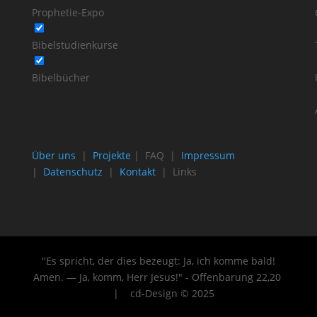
Prophetie-Expo
Bibelstudienkurse
Bibelbücher
Über uns
|
Projekte
| FAQ |
Impressum
|
Datenschutz
|
Kontakt
| Links
"Es spricht, der dies bezeugt: Ja, ich komme bald!
Amen. — Ja, komm, Herr Jesus!" - Offenbarung 22
,20
| cd-Design © 2025