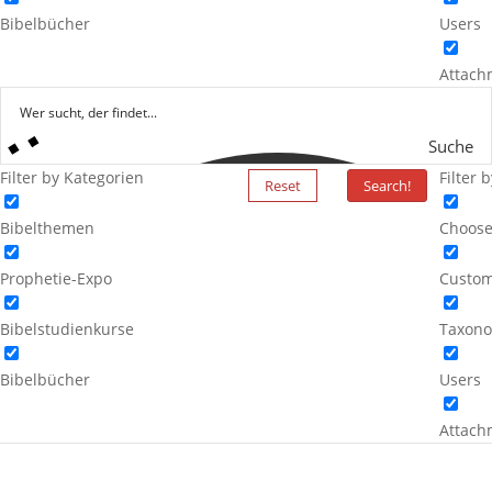
Bibelbücher
Users
Attach
Suche
Filter by Kategorien
Filter 
Reset
Search!
Bibelthemen
Choose
Prophetie-Expo
Custom
Bibelstudienkurse
Taxono
Bibelbücher
Users
Attach