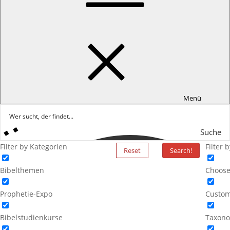
Menü
Suche
Filter by Kategorien
Filter 
Reset
Search!
Bibelthemen
Choose
Prophetie-Expo
Custom
Bibelstudienkurse
Taxono