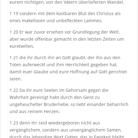
eurem nichtigen, von den Vätern überlieferten Wandel,
1
19
sondern mit dem kostbaren Blut des Christus als
eines makellosen und unbefleckten Lammes.
1
20
Er war zuvor ersehen vor Grundlegung der Welt,
aber wurde offenbar gemacht in den letzten Zeiten um
euretwillen,
1
21
die ihr durch ihn an Gott glaubt, der ihn aus den
Toten auferweckt und ihm Herrlichkeit gegeben hat,
damit euer Glaube und eure Hoffnung auf Gott gerichtet
seien.
1
22
Da ihr eure Seelen im Gehorsam gegen die
Wahrheit gereinigt habt durch den Geist zu
ungeheuchelter Bruderliebe, so liebt einander beharrlich
und aus reinem Herzen;
1
23
denn ihr seid wiedergeboren nicht aus
vergänglichem, sondern aus unvergänglichem Samen,
durch das lebendige Wort Gottes, das in Ewigkeit bleibt.