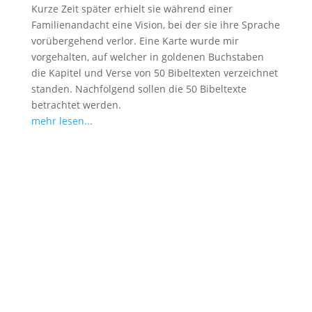
Kurze Zeit später erhielt sie während einer
Familienandacht eine Vision, bei der sie ihre Sprache
vorübergehend verlor. Eine Karte wurde mir
vorgehalten, auf welcher in goldenen Buchstaben
die Kapitel und Verse von 50 Bibeltexten verzeichnet
standen. Nachfolgend sollen die 50 Bibeltexte
betrachtet werden.
mehr lesen...
Kommentar Schreiben
Deine E-Mail-Adresse wird nicht veröffentlicht.
Erforderliche Felder sind mit
*
markiert