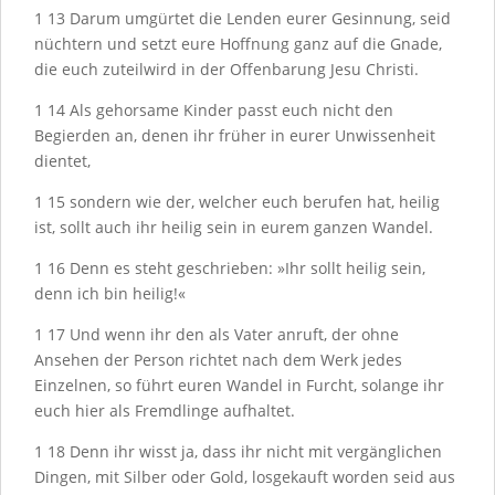
1
13
Darum umgürtet die Lenden eurer Gesinnung, seid
nüchtern und setzt eure Hoffnung ganz auf die Gnade,
die euch zuteilwird in der Offenbarung Jesu Christi.
1
14
Als gehorsame Kinder passt euch nicht den
Begierden an, denen ihr früher in eurer Unwissenheit
dientet,
1
15
sondern wie der, welcher euch berufen hat, heilig
ist, sollt auch ihr heilig sein in eurem ganzen Wandel.
1
16
Denn es steht geschrieben: »Ihr sollt heilig sein,
denn ich bin heilig!«
1
17
Und wenn ihr den als Vater anruft, der ohne
Ansehen der Person richtet nach dem Werk jedes
Einzelnen, so führt euren Wandel in Furcht, solange ihr
euch hier als Fremdlinge aufhaltet.
1
18
Denn ihr wisst ja, dass ihr nicht mit vergänglichen
Dingen, mit Silber oder Gold, losgekauft worden seid aus