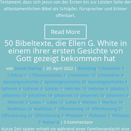
Testament, dass sich Jesus von der Ersten bis zur Letzten Seite der
alttestamentlichen Bibel als Schöpfer, Fürsprecher und Erlöser
offenbart.
Read More
50 Bibeltexte, die Ellen G. White in
einem ihrer ersten Gesichte von
Gott gezeigt bekommen hat
von
Daniel Bieling
|
20. April 2022
|
Bibelblog
,
1.Korinther 3
,
1.Petrus 1
,
1.Thessalonicher 3
,
2.Korinther 13
,
2.Korinther 4
,
Apostelgeschichte 2
,
Apostelgeschichte 20
,
Apostelgeschichte 4
,
Epheser 4
,
Epheser 6
,
Galater 1
,
Hebräer 10
,
Hebräer 4
,
Jakobus 5
,
Johannes 13
,
Johannes 14
,
Johannes 15
,
Johannes 16
,
Johannes 9
,
Kolosser 2
,
Lukas 1
,
Lukas 12
,
Lukas 4
,
Markus 1
,
Markus 16
,
Matthäus 24
,
Matthäus 7
,
Offenbarung 14
,
Offenbarung 21
,
Offenbarung 22
,
Offenbarung 3
,
Philipper 1
,
Philipper 2
,
Philipper
3
,
Römer 8
| 0 Kommentare
Kurze Zeit später erhielt sie während einer Familienandacht eine