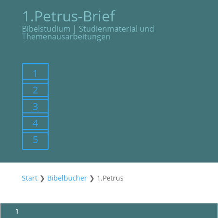
1.Petrus-Brief
Bibelstudium | Studienmaterial und
Themenausarbeitungen
1
2
3
4
5
Start
❯
Bibelbücher
❯
1.Petrus
1