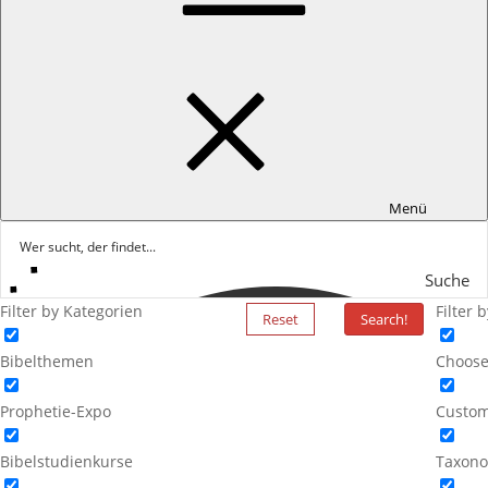
Menü
Suche
Filter by Kategorien
Filter 
Reset
Search!
Bibelthemen
Choose
Prophetie-Expo
Custom
Bibelstudienkurse
Taxono