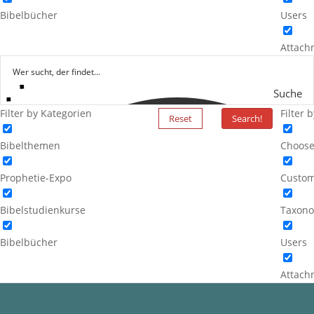
Bibelbücher
Users
Attach
Suche
Filter by Kategorien
Filter 
Reset
Search!
Bibelthemen
Choose
Prophetie-Expo
Custom
Bibelstudienkurse
Taxono
Bibelbücher
Users
Attach