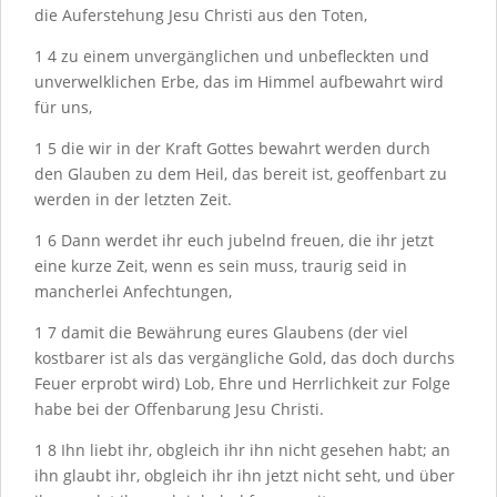
die Auferstehung Jesu Christi aus den Toten,
1
4
zu einem unvergänglichen und unbefleckten und
unverwelklichen Erbe, das im Himmel aufbewahrt wird
für uns,
1
5
die wir in der Kraft Gottes bewahrt werden durch
den Glauben zu dem Heil, das bereit ist, geoffenbart zu
werden in der letzten Zeit.
1
6
Dann werdet ihr euch jubelnd freuen, die ihr jetzt
eine kurze Zeit, wenn es sein muss, traurig seid in
mancherlei Anfechtungen,
1
7
damit die Bewährung eures Glaubens (der viel
kostbarer ist als das vergängliche Gold, das doch durchs
Feuer erprobt wird) Lob, Ehre und Herrlichkeit zur Folge
habe bei der Offenbarung Jesu Christi.
1
8
Ihn liebt ihr, obgleich ihr ihn nicht gesehen habt; an
ihn glaubt ihr, obgleich ihr ihn jetzt nicht seht, und über