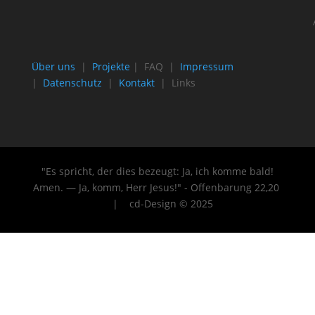
Über uns
|
Projekte
| FAQ |
Impressum
|
Datenschutz
|
Kontakt
| Links
"Es spricht, der dies bezeugt: Ja, ich komme bald!
Amen. — Ja, komm, Herr Jesus!" - Offenbarung 22
,20
| cd-Design © 2025