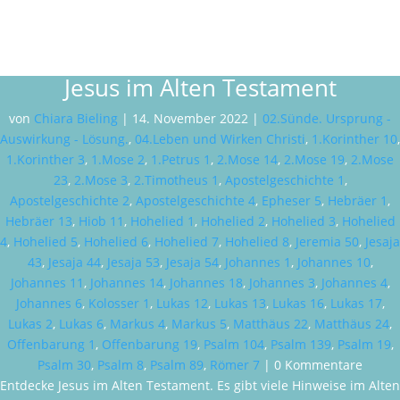
Jesus im Alten Testament
von
Chiara Bieling
|
14. November 2022
|
02.Sünde. Ursprung -
Auswirkung - Lösung.
,
04.Leben und Wirken Christi
,
1.Korinther 10
,
1.Korinther 3
,
1.Mose 2
,
1.Petrus 1
,
2.Mose 14
,
2.Mose 19
,
2.Mose
23
,
2.Mose 3
,
2.Timotheus 1
,
Apostelgeschichte 1
,
Apostelgeschichte 2
,
Apostelgeschichte 4
,
Epheser 5
,
Hebräer 1
,
Hebräer 13
,
Hiob 11
,
Hohelied 1
,
Hohelied 2
,
Hohelied 3
,
Hohelied
4
,
Hohelied 5
,
Hohelied 6
,
Hohelied 7
,
Hohelied 8
,
Jeremia 50
,
Jesaja
43
,
Jesaja 44
,
Jesaja 53
,
Jesaja 54
,
Johannes 1
,
Johannes 10
,
Johannes 11
,
Johannes 14
,
Johannes 18
,
Johannes 3
,
Johannes 4
,
Johannes 6
,
Kolosser 1
,
Lukas 12
,
Lukas 13
,
Lukas 16
,
Lukas 17
,
Lukas 2
,
Lukas 6
,
Markus 4
,
Markus 5
,
Matthäus 22
,
Matthäus 24
,
Offenbarung 1
,
Offenbarung 19
,
Psalm 104
,
Psalm 139
,
Psalm 19
,
Psalm 30
,
Psalm 8
,
Psalm 89
,
Römer 7
| 0 Kommentare
Entdecke Jesus im Alten Testament. Es gibt viele Hinweise im Alten