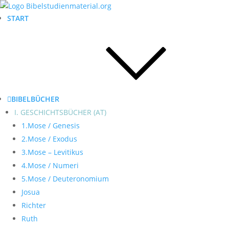
START
BIBELBÜCHER
I. GESCHICHTSBÜCHER (AT)
1.Mose / Genesis
2.Mose / Exodus
3.Mose – Levitikus
4.Mose / Numeri
5.Mose / Deuteronomium
Josua
Richter
Ruth