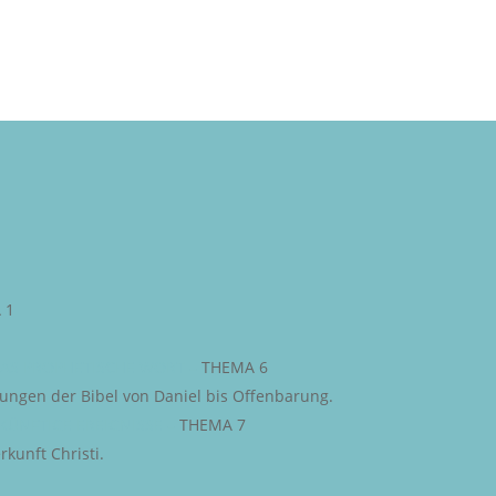
 1
AS PROPHETISCHE WORT
–
THEMA 6
iungen der Bibel von Daniel bis Offenbarung.
KÜNFTIGE EREIGNISSE
–
THEMA 7
kunft Christi.