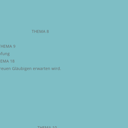
ESETZ GOTTES
–
THEMA 8
THEMA 9
pfung
EMA 18
 treuen Gläubigen erwarten wird.
STLICHE FREIHEIT
–
THEMA 10