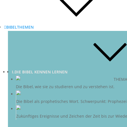
BIBELTHEMEN
I.DIE BIBEL KENNEN LERNEN
DIE BIBEL
–
THEMA
Die Bibel, wie sie zu studieren und zu verstehen ist.
D
Die Bibel als prophetisches Wort. Schwerpunkt: Propheze
ZU
Zukünftiges Ereignisse und Zeichen der Zeit bis zur Wieder