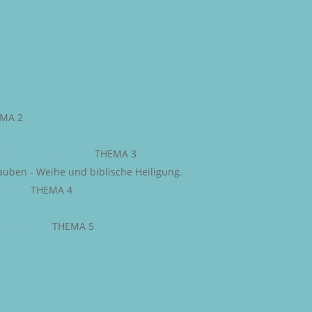
MA 2
WEG ZU CHRISTUS
–
THEMA 3
auben - Weihe und biblische Heiligung.
JESU
–
THEMA 4
IGE GEIST
–
THEMA 5