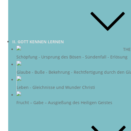
II. GOTT KENNEN LERNEN
DIE SÜNDE
–
THE
Schöpfung - Ursprung des Bösen - Sündenfall - Erlösung
DER 
Glaube - Buße - Bekehrung - Rechtfertigung durch den Gl
DAS LEBEN 
Leben - Gleichnisse und Wunder Christi
DER HEIL
Frucht – Gabe – Ausgießung des Heiligen Geistes