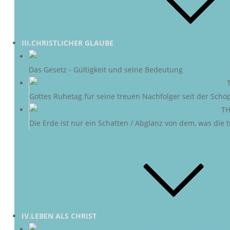
III.CHRISTLICHER GLAUBE
DAS G
Das Gesetz - Gültigkeit und seine Bedeutung
DER SABBAT
–
Gottes Ruhetag für seine treuen Nachfolger seit der Schö
NEUE ERDE
–
TH
Die Erde ist nur ein Schatten / Abglanz von dem, was die
IV.LEBEN ALS CHRIST
CHRI