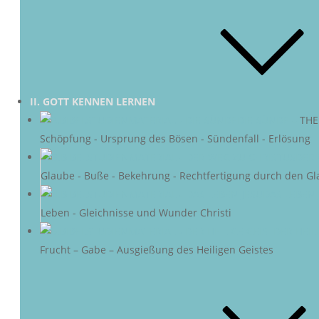
II. GOTT KENNEN LERNEN
DIE SÜNDE
–
THE
Schöpfung - Ursprung des Bösen - Sündenfall - Erlösung
DER 
Glaube - Buße - Bekehrung - Rechtfertigung durch den Gl
DAS LEBEN 
Leben - Gleichnisse und Wunder Christi
DER HEIL
Frucht – Gabe – Ausgießung des Heiligen Geistes