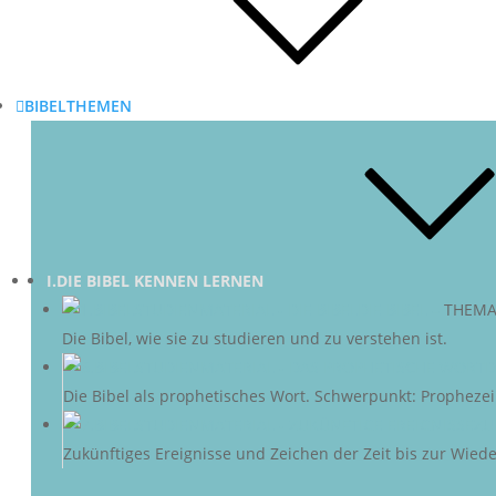
BIBELTHEMEN
I.DIE BIBEL KENNEN LERNEN
DIE BIBEL
–
THEMA
Die Bibel, wie sie zu studieren und zu verstehen ist.
D
Die Bibel als prophetisches Wort. Schwerpunkt: Propheze
ZU
Zukünftiges Ereignisse und Zeichen der Zeit bis zur Wieder