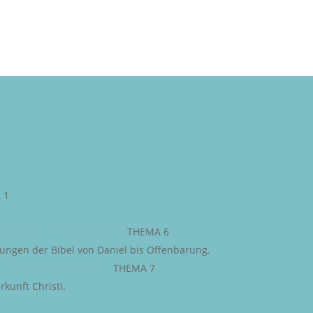
 1
AS PROPHETISCHE WORT
–
THEMA 6
iungen der Bibel von Daniel bis Offenbarung.
KÜNFTIGE EREIGNISSE
–
THEMA 7
kunft Christi.