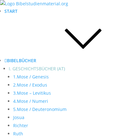
START
BIBELBÜCHER
I. GESCHICHTSBÜCHER (AT)
1.Mose / Genesis
2.Mose / Exodus
3.Mose – Levitikus
4.Mose / Numeri
5.Mose / Deuteronomium
Josua
Richter
Ruth