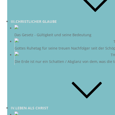
III.CHRISTLICHER GLAUBE
DAS G
Das Gesetz - Gültigkeit und seine Bedeutung
DER SABBAT
–
Gottes Ruhetag für seine treuen Nachfolger seit der Schö
NEUE ERDE
–
TH
Die Erde ist nur ein Schatten / Abglanz von dem, was die
IV.LEBEN ALS CHRIST
CHRI