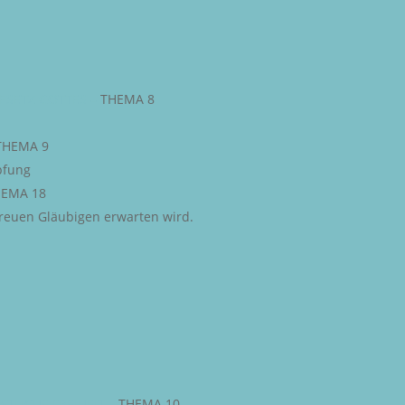
ESETZ GOTTES
–
THEMA 8
THEMA 9
pfung
EMA 18
 treuen Gläubigen erwarten wird.
STLICHE FREIHEIT
–
THEMA 10