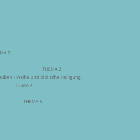
MA 2
WEG ZU CHRISTUS
–
THEMA 3
auben - Weihe und biblische Heiligung.
JESU
–
THEMA 4
IGE GEIST
–
THEMA 5