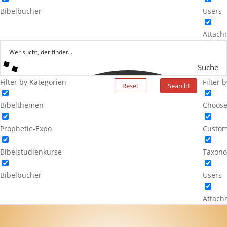
Bibelbücher
Users
Attach
Suche
Filter by Kategorien
Filter 
Reset
Search!
Bibelthemen
Choose
Prophetie-Expo
Custom
Bibelstudienkurse
Taxono
Bibelbücher
Users
Attach