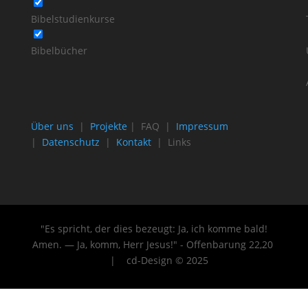
Bibelstudienkurse
Bibelbücher
Über uns
|
Projekte
| FAQ |
Impressum
|
Datenschutz
|
Kontakt
| Links
"Es spricht, der dies bezeugt: Ja, ich komme bald!
Amen. — Ja, komm, Herr Jesus!" - Offenbarung 22
,20
| cd-Design © 2025