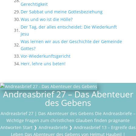
28.
Gerechtigkeit
29.
Der Sabbat und meine Gottesbeziehung
30.
Was und wo ist die Hölle?
Der Tag, der alles entscheidet: Die Wiederkunft
31.
Jesu
Was lernen wir aus der Geschichte der Gemeinde
32.
Gottes?
33.
Vor-Wiederkunftsgericht
34.
Herr, lehre uns beten!
Andreasbrief 27 – Das Abenteuer
des Gebens
Andreasbrief 27 | Das Abenteuer des Gebens Die Andreasbriefe –
Wichtige Fragen zum christlichen Glauben finden prägnante
Antworten Start ❯ Andreasbriefe ❯ Andreasbrief 13 – Ergreife das
Leben Das Abenteuer des Gebens von Helmut Haubeil |