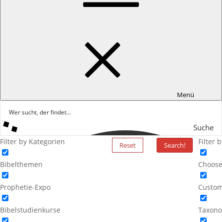
Menü
Suche
Filter by Kategorien
Filter 
Reset
Search!
Bibelthemen
Choose
Prophetie-Expo
Custom
Bibelstudienkurse
Taxono