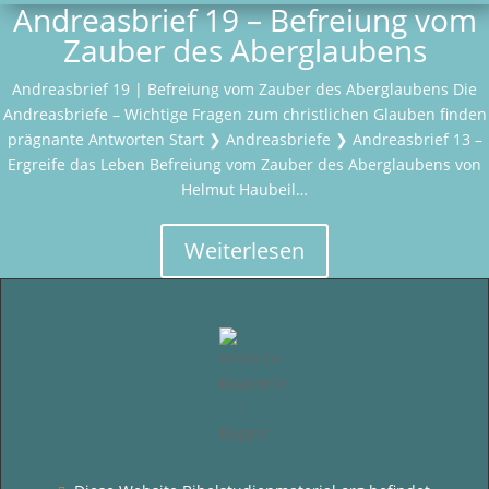
Andreasbrief 19 – Befreiung vom
Zauber des Aberglaubens
Andreasbrief 19 | Befreiung vom Zauber des Aberglaubens Die
Andreasbriefe – Wichtige Fragen zum christlichen Glauben finden
prägnante Antworten Start ❯ Andreasbriefe ❯ Andreasbrief 13 –
Ergreife das Leben Befreiung vom Zauber des Aberglaubens von
Helmut Haubeil…
Weiterlesen