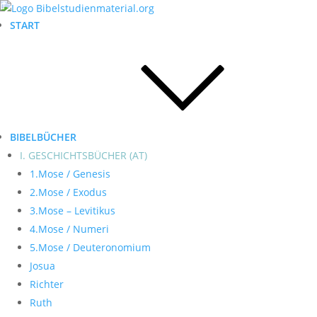
START
BIBELBÜCHER
I. GESCHICHTSBÜCHER (AT)
1.Mose / Genesis
2.Mose / Exodus
3.Mose – Levitikus
4.Mose / Numeri
5.Mose / Deuteronomium
Josua
Richter
Ruth