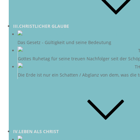
III.CHRISTLICHER GLAUBE
DAS G
Das Gesetz - Gültigkeit und seine Bedeutung
DER SABBAT
–
Gottes Ruhetag für seine treuen Nachfolger seit der Schö
NEUE ERDE
–
TH
Die Erde ist nur ein Schatten / Abglanz von dem, was die
IV.LEBEN ALS CHRIST
CHRI