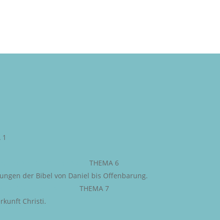
 1
AS PROPHETISCHE WORT
–
THEMA 6
iungen der Bibel von Daniel bis Offenbarung.
KÜNFTIGE EREIGNISSE
–
THEMA 7
kunft Christi.