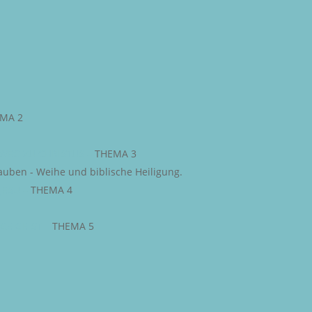
MA 2
WEG ZU CHRISTUS
–
THEMA 3
auben - Weihe und biblische Heiligung.
JESU
–
THEMA 4
IGE GEIST
–
THEMA 5