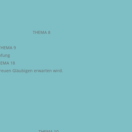
ESETZ GOTTES
–
THEMA 8
THEMA 9
pfung
EMA 18
 treuen Gläubigen erwarten wird.
STLICHE FREIHEIT
–
THEMA 10