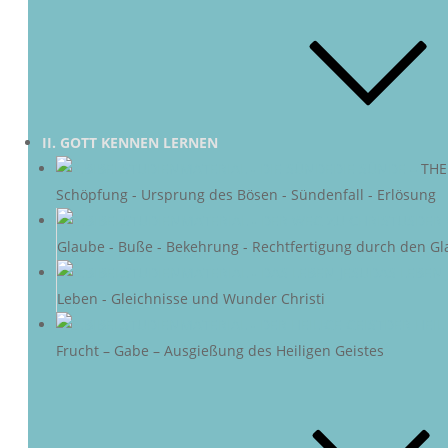
II. GOTT KENNEN LERNEN
DIE SÜNDE
–
THE
Schöpfung - Ursprung des Bösen - Sündenfall - Erlösung
DER 
Glaube - Buße - Bekehrung - Rechtfertigung durch den Gl
DAS LEBEN 
Leben - Gleichnisse und Wunder Christi
DER HEIL
Frucht – Gabe – Ausgießung des Heiligen Geistes