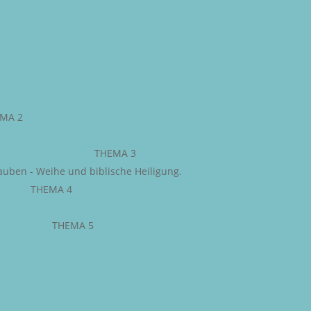
MA 2
WEG ZU CHRISTUS
–
THEMA 3
auben - Weihe und biblische Heiligung.
JESU
–
THEMA 4
IGE GEIST
–
THEMA 5