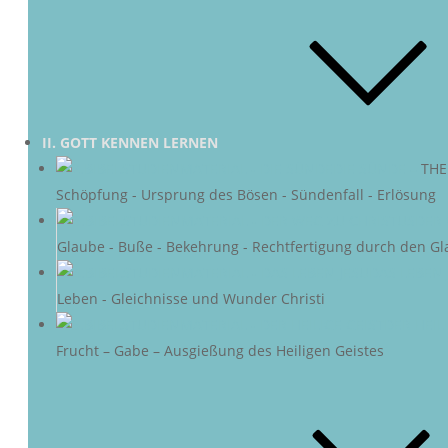
II. GOTT KENNEN LERNEN
DIE SÜNDE
–
THE
Schöpfung - Ursprung des Bösen - Sündenfall - Erlösung
DER 
Glaube - Buße - Bekehrung - Rechtfertigung durch den Gl
DAS LEBEN 
Leben - Gleichnisse und Wunder Christi
DER HEIL
Frucht – Gabe – Ausgießung des Heiligen Geistes