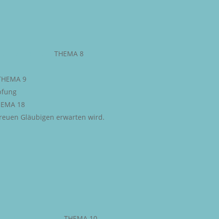
ESETZ GOTTES
–
THEMA 8
THEMA 9
pfung
EMA 18
 treuen Gläubigen erwarten wird.
STLICHE FREIHEIT
–
THEMA 10