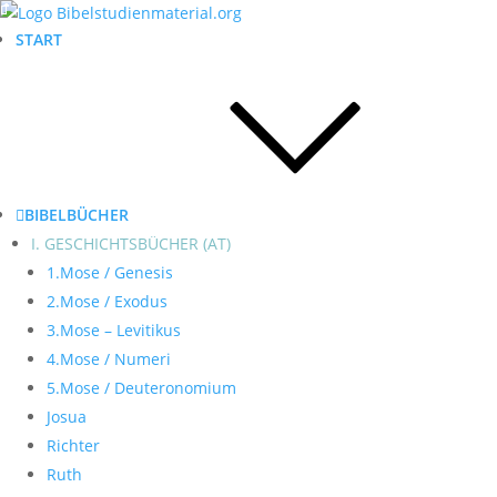
START
BIBELBÜCHER
I. GESCHICHTSBÜCHER (AT)
1.Mose / Genesis
2.Mose / Exodus
3.Mose – Levitikus
4.Mose / Numeri
5.Mose / Deuteronomium
Josua
Richter
Ruth