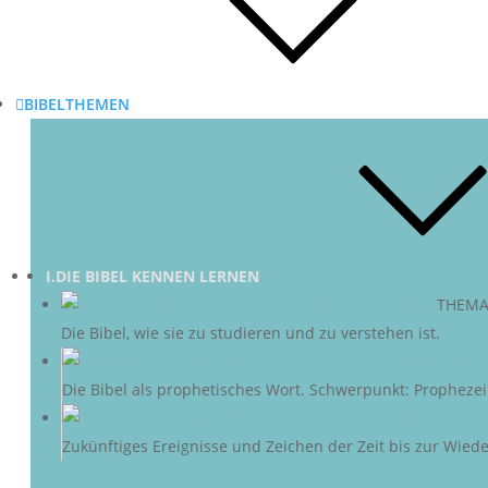
BIBELTHEMEN
I.DIE BIBEL KENNEN LERNEN
DIE BIBEL
–
THEMA
Die Bibel, wie sie zu studieren und zu verstehen ist.
D
Die Bibel als prophetisches Wort. Schwerpunkt: Propheze
ZU
Zukünftiges Ereignisse und Zeichen der Zeit bis zur Wieder