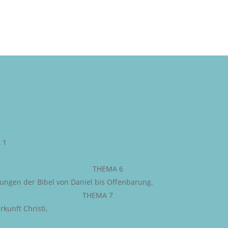
 1
AS PROPHETISCHE WORT
–
THEMA 6
iungen der Bibel von Daniel bis Offenbarung.
KÜNFTIGE EREIGNISSE
–
THEMA 7
kunft Christi.