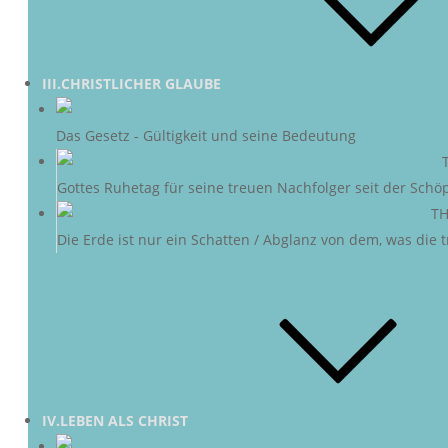
III.CHRISTLICHER GLAUBE
DAS G
Das Gesetz - Gültigkeit und seine Bedeutung
DER SABBAT
–
Gottes Ruhetag für seine treuen Nachfolger seit der Schö
NEUE ERDE
–
TH
Die Erde ist nur ein Schatten / Abglanz von dem, was die
IV.LEBEN ALS CHRIST
CHRI