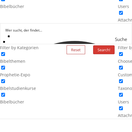
Bibelbücher
Users
Attach
Suche
Filter by Kategorien
Filter 
Reset
Search!
Bibelthemen
Choose
Prophetie-Expo
Custom
Bibelstudienkurse
Taxono
Bibelbücher
Users
Attach