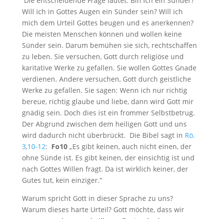
Die entscheidende Frage lautet: Bin ich ein Sünder?
Will ich in Gottes Augen ein Sünder sein? Will ich
mich dem Urteil Gottes beugen und es anerkennen?
Die meisten Menschen können und wollen keine
Sünder sein. Darum bemühen sie sich, rechtschaffen
zu leben. Sie versuchen, Gott durch religiöse und
karitative Werke zu gefallen. Sie wollen Gottes Gnade
verdienen. Andere versuchen, Gott durch geistliche
Werke zu gefallen. Sie sagen: Wenn ich nur richtig
bereue, richtig glaube und liebe, dann wird Gott mir
gnädig sein. Doch dies ist ein frommer Selbstbetrug.
Der Abgrund zwischen dem heiligen Gott und uns
wird dadurch nicht überbrückt. Die Bibel sagt in
Rö.
3
,
10-12
:
Fo10
„Es gibt keinen, auch nicht einen, der
ohne Sünde ist. Es gibt keinen, der einsichtig ist und
nach Gottes Willen fragt. Da ist wirklich keiner, der
Gutes tut, kein einziger.“
Warum spricht Gott in dieser Sprache zu uns?
Warum dieses harte Urteil? Gott möchte, dass wir