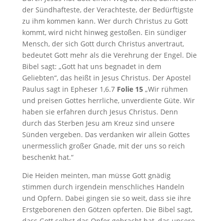
der Sündhafteste, der Verachteste, der Bedürftigste
zu ihm kommen kann. Wer durch Christus zu Gott
kommt, wird nicht hinweg gestoßen. Ein sündiger
Mensch, der sich Gott durch Christus anvertraut,
bedeutet Gott mehr als die Verehrung der Engel. Die
Bibel sagt: „Gott hat uns begnadet in dem
Geliebten“, das heißt in Jesus Christus. Der Apostel
Paulus sagt in Epheser 1
,6.7
Folie 15
„Wir rühmen
und preisen Gottes herrliche, unverdiente Güte. Wir
haben sie erfahren durch Jesus Christus. Denn
durch das Sterben Jesu am Kreuz sind unsere
Sünden vergeben. Das verdanken wir allein Gottes
unermesslich großer Gnade, mit der uns so reich
beschenkt hat.“
Die Heiden meinten, man müsse Gott gnädig
stimmen durch irgendein menschliches Handeln
und Opfern. Dabei gingen sie so weit, dass sie ihre
Erstgeborenen den Götzen opferten. Die Bibel sagt,
dass Gott selbst das Opfer gebracht hat, das unsere