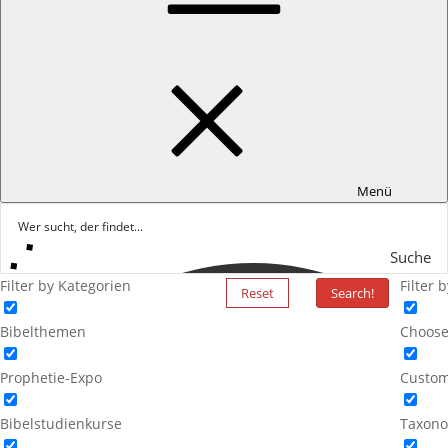
Menü
Suche
Filter by Kategorien
Filter 
Reset
Search!
Bibelthemen
Choose
Prophetie-Expo
Custom
Bibelstudienkurse
Taxono