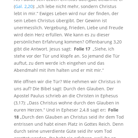
(
Gal. 2
,
20
): „Ich lebe nicht mehr, sondern Christus
lebt in mir.“ Ewiges Leben wird nur der finden, der
sein Leben Christus übergibt. Der Gewinn ist
unermesslich. Vergebung, Frieden, Liebe und Freude
wird dein Herz erfüllen. Wie kann es zu dieser
persönlichen Erfahrung kommen? Offenbarung 3
,20
gibt die Antwort. Jesus sagt:
Folie 17
„Siehe, ich
stehe vor der Tür und klopfe an. So jemand die Tür
auftut, zu dem werde ich eingehen und das
Abendmahl mit ihm halten und er mit mir.“
Wie öffnen wir die Tür? Wie nehmen wir Christus in
uns auf? Die Bibel sagt: Durch den Glauben. Der
Apostel Paulus schrieb an die Christen in Ephesus
(3,17): „Dass Christus wohne durch den Glauben in
euren Herzen.“ Und in Epheser 2
,4.8 sagt er
: Folie
18
„Durch den Glauben an Christus seid ihr dem Tod
entrissen und habt einen Platz in Gottes Reich. Denn
durch seine unverdiente Güte seid ihr vom Tod