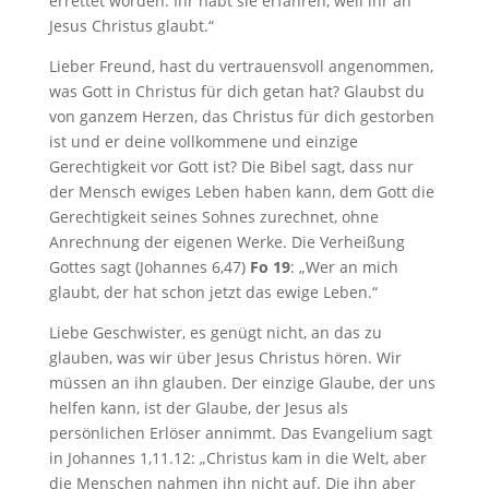
errettet worden. Ihr habt sie erfahren, weil ihr an
Jesus Christus glaubt.“
Lieber Freund, hast du vertrauensvoll angenommen,
was Gott in Christus für dich getan hat? Glaubst du
von ganzem Herzen, das Christus für dich gestorben
ist und er deine vollkommene und einzige
Gerechtigkeit vor Gott ist? Die Bibel sagt, dass nur
der Mensch ewiges Leben haben kann, dem Gott die
Gerechtigkeit seines Sohnes zurechnet, ohne
Anrechnung der eigenen Werke. Die Verheißung
Gottes sagt (Johannes 6
,47)
Fo 19
: „Wer an mich
glaubt, der hat schon jetzt das ewige Leben.“
Liebe Geschwister, es genügt nicht, an das zu
glauben, was wir über Jesus Christus hören. Wir
müssen an ihn glauben. Der einzige Glaube, der uns
helfen kann, ist der Glaube, der Jesus als
persönlichen Erlöser annimmt. Das Evangelium sagt
in Johannes 1
,11.12: „Christus kam in die Welt, aber
die Menschen nahmen ihn nicht auf. Die ihn aber