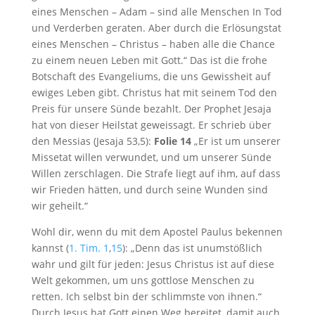
eines Menschen – Adam – sind alle Menschen In Tod
und Verderben geraten. Aber durch die Erlösungstat
eines Menschen – Christus – haben alle die Chance
zu einem neuen Leben mit Gott.“ Das ist die frohe
Botschaft des Evangeliums, die uns Gewissheit auf
ewiges Leben gibt. Christus hat mit seinem Tod den
Preis für unsere Sünde bezahlt. Der Prophet Jesaja
hat von dieser Heilstat geweissagt. Er schrieb über
den Messias (Jesaja 53
,5):
Folie 14
„Er ist um unserer
Missetat willen verwundet, und um unserer Sünde
Willen zerschlagen. Die Strafe liegt auf ihm, auf dass
wir Frieden hätten, und durch seine Wunden sind
wir geheilt.“
Wohl dir, wenn du mit dem Apostel Paulus bekennen
kannst (
1. Tim. 1
,
15
): „Denn das ist unumstößlich
wahr und gilt für jeden: Jesus Christus ist auf diese
Welt gekommen, um uns gottlose Menschen zu
retten. Ich selbst bin der schlimmste von ihnen.“
Durch Jesus hat Gott einen Weg bereitet, damit auch