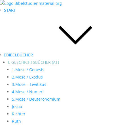
START
BIBELBÜCHER
I. GESCHICHTSBÜCHER (AT)
1.Mose / Genesis
2.Mose / Exodus
3.Mose – Levitikus
4.Mose / Numeri
5.Mose / Deuteronomium
Josua
Richter
Ruth