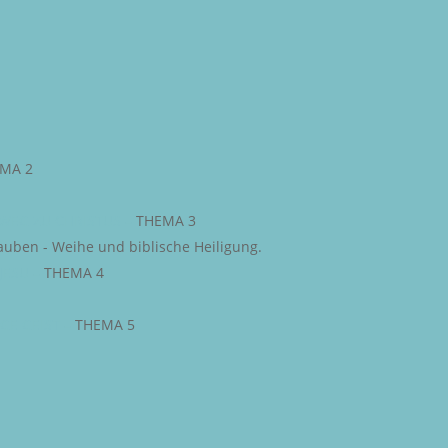
MA 2
WEG ZU CHRISTUS
–
THEMA 3
auben - Weihe und biblische Heiligung.
JESU
–
THEMA 4
IGE GEIST
–
THEMA 5