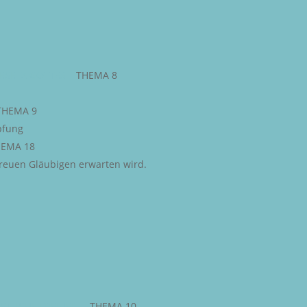
ESETZ GOTTES
–
THEMA 8
THEMA 9
pfung
EMA 18
 treuen Gläubigen erwarten wird.
STLICHE FREIHEIT
–
THEMA 10