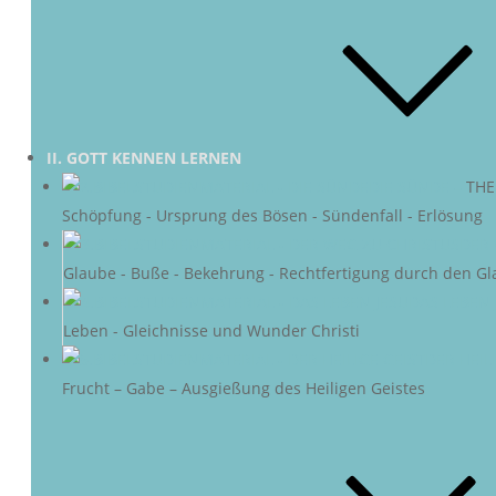
II. GOTT KENNEN LERNEN
DIE SÜNDE
–
THE
Schöpfung - Ursprung des Bösen - Sündenfall - Erlösung
DER 
Glaube - Buße - Bekehrung - Rechtfertigung durch den Gl
DAS LEBEN 
Leben - Gleichnisse und Wunder Christi
DER HEIL
Frucht – Gabe – Ausgießung des Heiligen Geistes