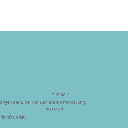
 1
AS PROPHETISCHE WORT
–
THEMA 6
iungen der Bibel von Daniel bis Offenbarung.
KÜNFTIGE EREIGNISSE
–
THEMA 7
kunft Christi.