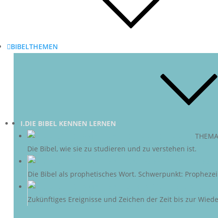
BIBELTHEMEN
I.DIE BIBEL KENNEN LERNEN
DIE BIBEL
–
THEMA
Die Bibel, wie sie zu studieren und zu verstehen ist.
D
Die Bibel als prophetisches Wort. Schwerpunkt: Propheze
ZU
Zukünftiges Ereignisse und Zeichen der Zeit bis zur Wieder