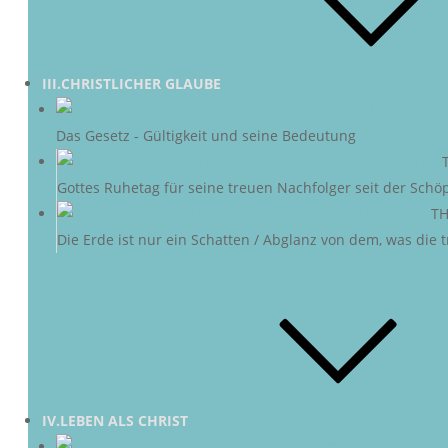
III.CHRISTLICHER GLAUBE
DAS G
Das Gesetz - Gültigkeit und seine Bedeutung
DER SABBAT
–
Gottes Ruhetag für seine treuen Nachfolger seit der Schö
NEUE ERDE
–
TH
Die Erde ist nur ein Schatten / Abglanz von dem, was die
IV.LEBEN ALS CHRIST
CHRI