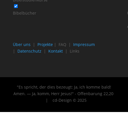
Bibelbücher
Über uns
|
Projekte
| FAQ |
Impressum
|
Datenschutz
|
Kontakt
| Links
"Es spricht, der dies bezeugt: Ja, ich komme bald!
Amen. — Ja, komm, Herr Jesus!" - Offenbarung 22
,20
| cd-Design © 2025