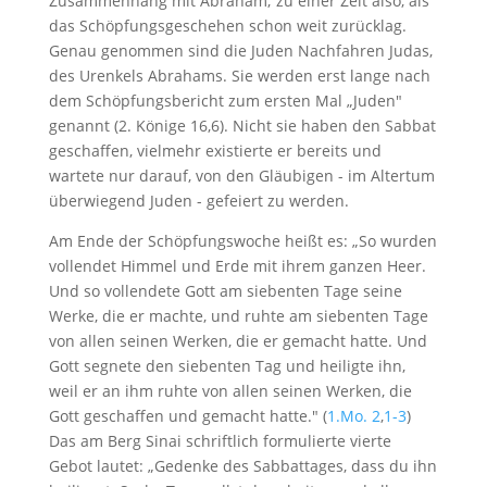
Zusammenhang mit Abraham; zu einer Zeit also, als
das Schöpfungsgeschehen schon weit zurücklag.
Genau genommen sind die Juden Nachfahren Judas,
des Urenkels Abrahams. Sie werden erst lange nach
dem Schöpfungsbericht zum ersten Mal „Juden"
genannt (2. Könige 16
,6). Nicht sie haben den Sabbat
geschaffen, vielmehr existierte er bereits und
wartete nur darauf, von den Gläubigen - im Altertum
überwiegend Juden - gefeiert zu werden.
Am Ende der Schöpfungswoche heißt es: „So wurden
vollendet Himmel und Erde mit ihrem ganzen Heer.
Und so vollendete Gott am siebenten Tage seine
Werke, die er machte, und ruhte am siebenten Tage
von allen seinen Werken, die er gemacht hatte. Und
Gott segnete den siebenten Tag und heiligte ihn,
weil er an ihm ruhte von allen seinen Werken, die
Gott geschaffen und gemacht hatte." (
1.Mo. 2
,
1-3
)
Das am Berg Sinai schriftlich formulierte vierte
Gebot lautet: „Gedenke des Sabbattages, dass du ihn