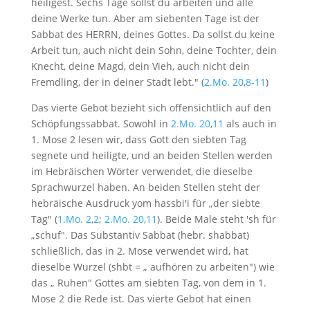
heiligest. Sechs Tage sollst du arbeiten und alle
deine Werke tun. Aber am siebenten Tage ist der
Sabbat des HERRN, deines Gottes. Da sollst du keine
Arbeit tun, auch nicht dein Sohn, deine Tochter, dein
Knecht, deine Magd, dein Vieh, auch nicht dein
Fremdling, der in deiner Stadt lebt." (
2.Mo. 20
,
8-11
)
Das vierte Gebot bezieht sich offensichtlich auf den
Schöpfungssabbat. Sowohl in
2.Mo. 20
,
11
als auch in
1. Mose 2
lesen wir, dass Gott den siebten Tag
segnete und heiligte, und an beiden Stellen werden
im Hebräischen Wörter verwendet, die dieselbe
Sprachwurzel haben. An beiden Stellen steht der
hebräische Ausdruck yom hassbi'i für „der siebte
Tag" (
1.Mo. 2
,
2
;
2.Mo. 20
,
11
). Beide Male steht 'sh für
„schuf". Das Substantiv Sabbat (hebr. shabbat)
schließlich, das in 2. Mose verwendet wird, hat
dieselbe Wurzel (shbt = „ aufhören zu arbeiten") wie
das „ Ruhen" Gottes am siebten Tag, von dem in 1.
Mose 2
die Rede ist. Das vierte Gebot hat einen