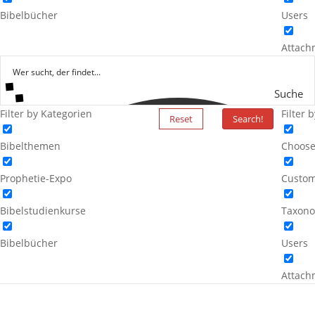
Bibelbücher
Users
Attach
Suche
Filter by Kategorien
Filter 
Reset
Search!
Bibelthemen
Choose
Prophetie-Expo
Custom
Bibelstudienkurse
Taxono
Bibelbücher
Users
Attach