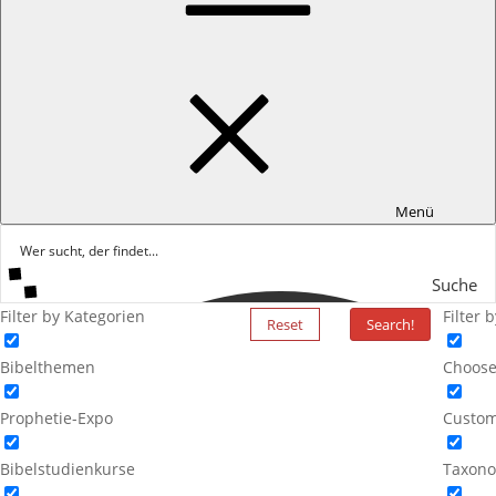
Menü
Suche
Filter by Kategorien
Filter 
Reset
Search!
Bibelthemen
Choose
Prophetie-Expo
Custom
Bibelstudienkurse
Taxono