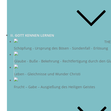
II. GOTT KENNEN LERNEN
DIE SÜNDE
–
THE
Schöpfung - Ursprung des Bösen - Sündenfall - Erlösung
DER 
Glaube - Buße - Bekehrung - Rechtfertigung durch den Gl
DAS LEBEN 
Leben - Gleichnisse und Wunder Christi
DER HEIL
Frucht – Gabe – Ausgießung des Heiligen Geistes