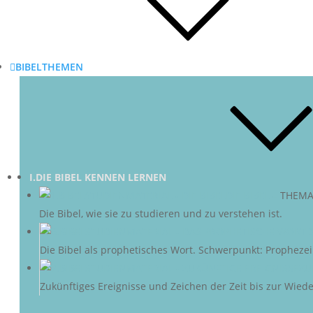
BIBELTHEMEN
I.DIE BIBEL KENNEN LERNEN
DIE BIBEL
–
THEMA
Die Bibel, wie sie zu studieren und zu verstehen ist.
D
Die Bibel als prophetisches Wort. Schwerpunkt: Propheze
ZU
Zukünftiges Ereignisse und Zeichen der Zeit bis zur Wieder