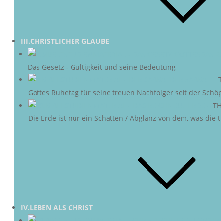
III.CHRISTLICHER GLAUBE
DAS G
Das Gesetz - Gültigkeit und seine Bedeutung
DER SABBAT
–
Gottes Ruhetag für seine treuen Nachfolger seit der Schö
NEUE ERDE
–
TH
Die Erde ist nur ein Schatten / Abglanz von dem, was die
IV.LEBEN ALS CHRIST
CHRI