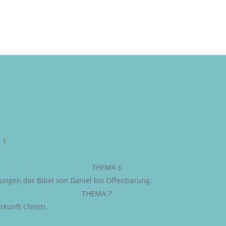
 1
AS PROPHETISCHE WORT
–
THEMA 6
iungen der Bibel von Daniel bis Offenbarung.
KÜNFTIGE EREIGNISSE
–
THEMA 7
kunft Christi.