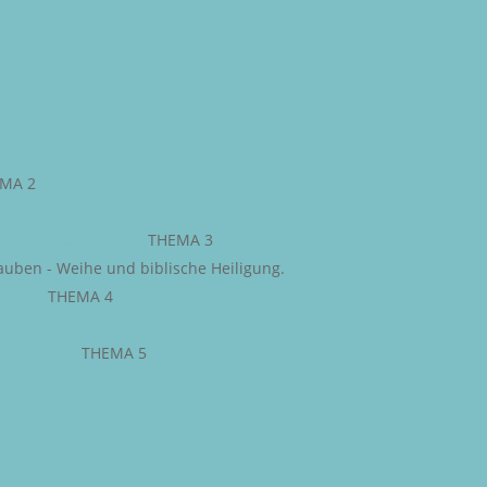
MA 2
WEG ZU CHRISTUS
–
THEMA 3
auben - Weihe und biblische Heiligung.
JESU
–
THEMA 4
IGE GEIST
–
THEMA 5