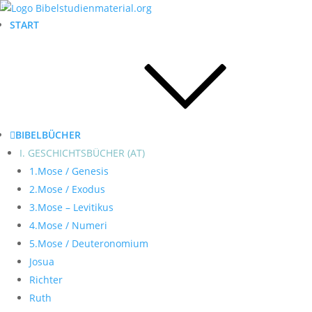
START
BIBELBÜCHER
I. GESCHICHTSBÜCHER (AT)
1.Mose / Genesis
2.Mose / Exodus
3.Mose – Levitikus
4.Mose / Numeri
5.Mose / Deuteronomium
Josua
Richter
Ruth