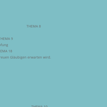
ESETZ GOTTES
–
THEMA 8
THEMA 9
pfung
EMA 18
 treuen Gläubigen erwarten wird.
STLICHE FREIHEIT
–
THEMA 10