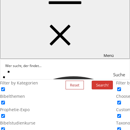
Menü
Suche
Filter by Kategorien
Filter 
Reset
Search!
Bibelthemen
Choose
Prophetie-Expo
Custom
Bibelstudienkurse
Taxono