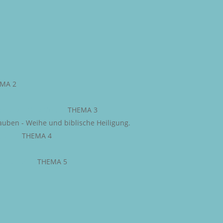
MA 2
WEG ZU CHRISTUS
–
THEMA 3
auben - Weihe und biblische Heiligung.
JESU
–
THEMA 4
IGE GEIST
–
THEMA 5