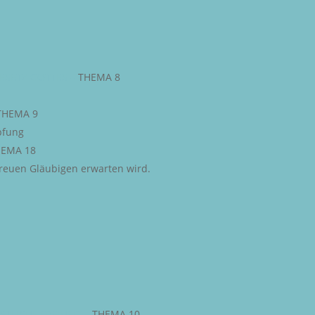
ESETZ GOTTES
–
THEMA 8
THEMA 9
pfung
EMA 18
 treuen Gläubigen erwarten wird.
STLICHE FREIHEIT
–
THEMA 10