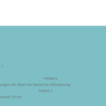
 1
AS PROPHETISCHE WORT
–
THEMA 6
iungen der Bibel von Daniel bis Offenbarung.
KÜNFTIGE EREIGNISSE
–
THEMA 7
kunft Christi.