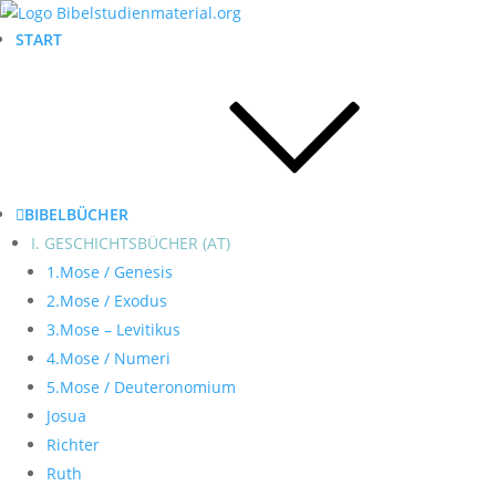
START
BIBELBÜCHER
I. GESCHICHTSBÜCHER (AT)
1.Mose / Genesis
2.Mose / Exodus
3.Mose – Levitikus
4.Mose / Numeri
5.Mose / Deuteronomium
Josua
Richter
Ruth