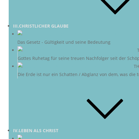
III.CHRISTLICHER GLAUBE
DAS G
Das Gesetz - Gültigkeit und seine Bedeutung
DER SABBAT
–
Gottes Ruhetag für seine treuen Nachfolger seit der Schö
NEUE ERDE
–
TH
Die Erde ist nur ein Schatten / Abglanz von dem, was die
IV.LEBEN ALS CHRIST
CHRI