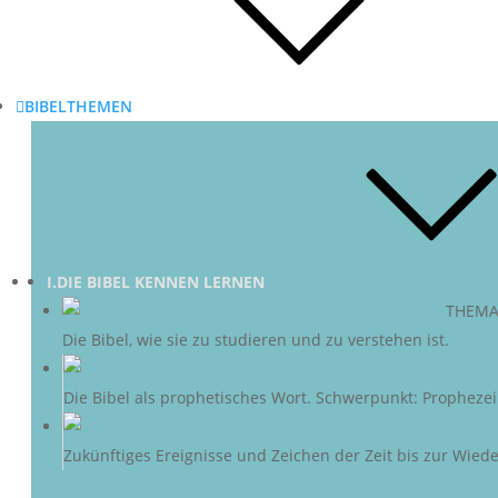
BIBELTHEMEN
I.DIE BIBEL KENNEN LERNEN
DIE BIBEL
–
THEMA
Die Bibel, wie sie zu studieren und zu verstehen ist.
D
Die Bibel als prophetisches Wort. Schwerpunkt: Propheze
ZU
Zukünftiges Ereignisse und Zeichen der Zeit bis zur Wieder