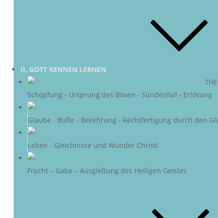
II. GOTT KENNEN LERNEN
DIE SÜNDE
–
THE
Schöpfung - Ursprung des Bösen - Sündenfall - Erlösung
DER 
Glaube - Buße - Bekehrung - Rechtfertigung durch den Gl
DAS LEBEN 
Leben - Gleichnisse und Wunder Christi
DER HEIL
Frucht – Gabe – Ausgießung des Heiligen Geistes