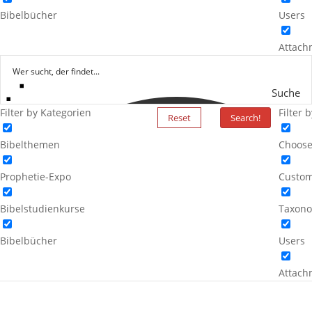
Bibelbücher
Users
Attach
Suche
Filter by Kategorien
Filter 
Reset
Search!
Bibelthemen
Choose
Prophetie-Expo
Custom
Bibelstudienkurse
Taxono
Bibelbücher
Users
Attach