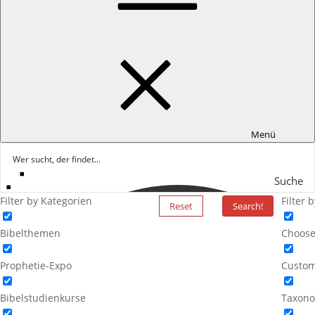
Menü
Suche
Filter by Kategorien
Filter 
Reset
Search!
Bibelthemen
Choose
Prophetie-Expo
Custom
Bibelstudienkurse
Taxono