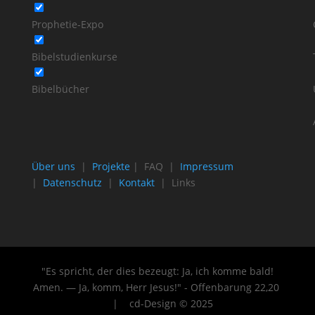
Prophetie-Expo
Bibelstudienkurse
Bibelbücher
Über uns
|
Projekte
| FAQ |
Impressum
|
Datenschutz
|
Kontakt
| Links
"Es spricht, der dies bezeugt: Ja, ich komme bald!
Amen. — Ja, komm, Herr Jesus!" - Offenbarung 22
,20
| cd-Design © 2025