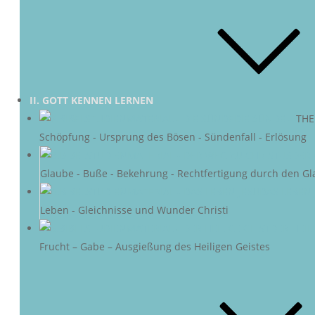
II. GOTT KENNEN LERNEN
DIE SÜNDE
–
THE
Schöpfung - Ursprung des Bösen - Sündenfall - Erlösung
DER 
Glaube - Buße - Bekehrung - Rechtfertigung durch den Gl
DAS LEBEN 
Leben - Gleichnisse und Wunder Christi
DER HEIL
Frucht – Gabe – Ausgießung des Heiligen Geistes