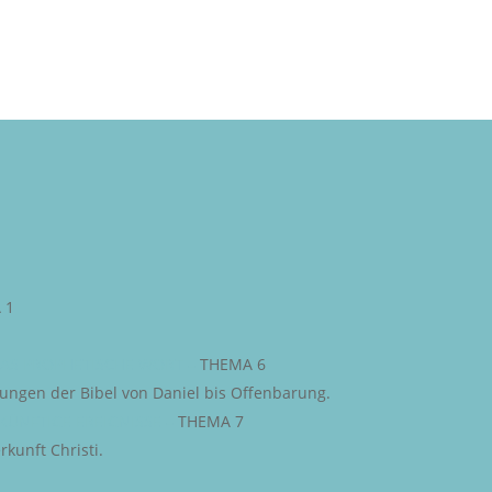
 1
AS PROPHETISCHE WORT
–
THEMA 6
iungen der Bibel von Daniel bis Offenbarung.
KÜNFTIGE EREIGNISSE
–
THEMA 7
kunft Christi.