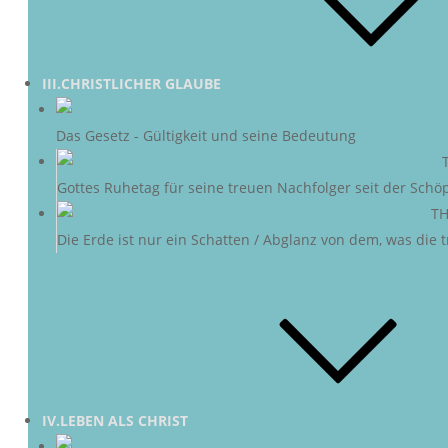
III.CHRISTLICHER GLAUBE
DAS G
Das Gesetz - Gültigkeit und seine Bedeutung
DER SABBAT
–
Gottes Ruhetag für seine treuen Nachfolger seit der Schö
NEUE ERDE
–
TH
Die Erde ist nur ein Schatten / Abglanz von dem, was die
IV.LEBEN ALS CHRIST
CHRI