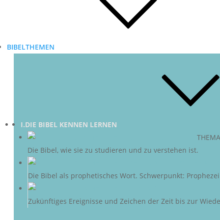
BIBELTHEMEN
I.DIE BIBEL KENNEN LERNEN
DIE BIBEL
–
THEMA
Die Bibel, wie sie zu studieren und zu verstehen ist.
D
Die Bibel als prophetisches Wort. Schwerpunkt: Propheze
ZU
Zukünftiges Ereignisse und Zeichen der Zeit bis zur Wieder