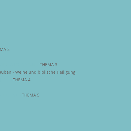
MA 2
WEG ZU CHRISTUS
–
THEMA 3
auben - Weihe und biblische Heiligung.
JESU
–
THEMA 4
IGE GEIST
–
THEMA 5