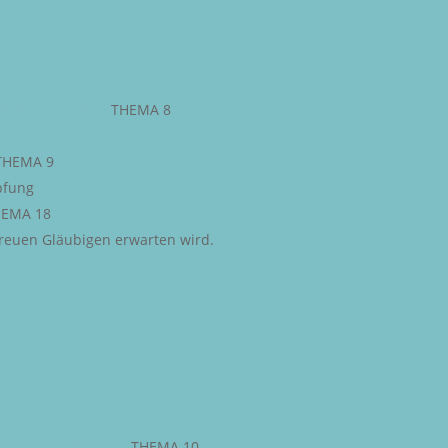
ESETZ GOTTES
–
THEMA 8
THEMA 9
pfung
EMA 18
 treuen Gläubigen erwarten wird.
STLICHE FREIHEIT
–
THEMA 10