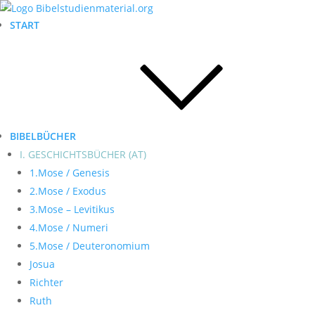
START
BIBELBÜCHER
I. GESCHICHTSBÜCHER (AT)
1.Mose / Genesis
2.Mose / Exodus
3.Mose – Levitikus
4.Mose / Numeri
5.Mose / Deuteronomium
Josua
Richter
Ruth