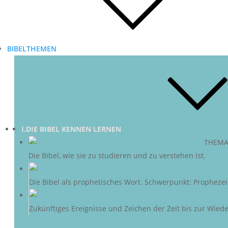
BIBELTHEMEN
I.DIE BIBEL KENNEN LERNEN
DIE BIBEL
–
THEMA
Die Bibel, wie sie zu studieren und zu verstehen ist.
D
Die Bibel als prophetisches Wort. Schwerpunkt: Propheze
ZU
Zukünftiges Ereignisse und Zeichen der Zeit bis zur Wieder