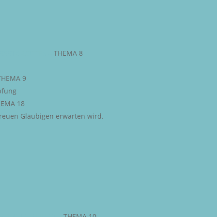
ESETZ GOTTES
–
THEMA 8
THEMA 9
pfung
EMA 18
 treuen Gläubigen erwarten wird.
STLICHE FREIHEIT
–
THEMA 10