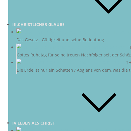
III.CHRISTLICHER GLAUBE
DAS G
Das Gesetz - Gültigkeit und seine Bedeutung
DER SABBAT
–
Gottes Ruhetag für seine treuen Nachfolger seit der Schö
NEUE ERDE
–
TH
Die Erde ist nur ein Schatten / Abglanz von dem, was die
IV.LEBEN ALS CHRIST
CHRI