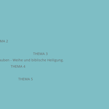
MA 2
WEG ZU CHRISTUS
–
THEMA 3
auben - Weihe und biblische Heiligung.
JESU
–
THEMA 4
IGE GEIST
–
THEMA 5