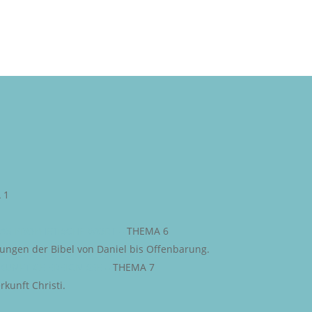
 1
AS PROPHETISCHE WORT
–
THEMA 6
iungen der Bibel von Daniel bis Offenbarung.
KÜNFTIGE EREIGNISSE
–
THEMA 7
kunft Christi.