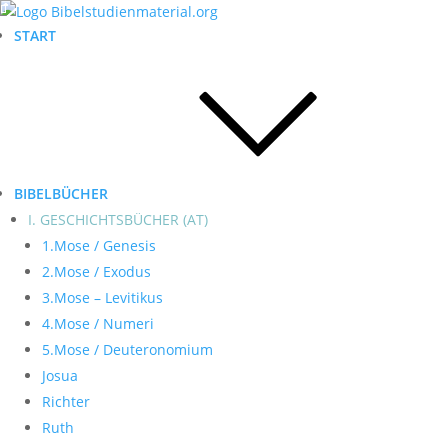
START
BIBELBÜCHER
I. GESCHICHTSBÜCHER (AT)
1.Mose / Genesis
2.Mose / Exodus
3.Mose – Levitikus
4.Mose / Numeri
5.Mose / Deuteronomium
Josua
Richter
Ruth