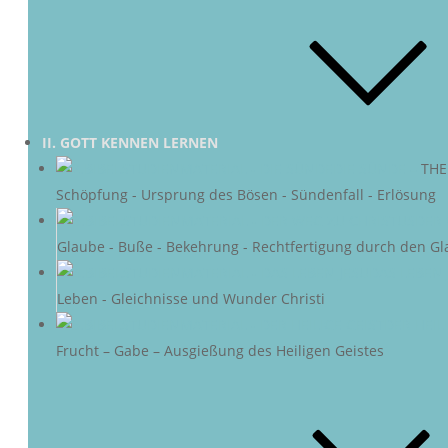
II. GOTT KENNEN LERNEN
DIE SÜNDE
–
THE
Schöpfung - Ursprung des Bösen - Sündenfall - Erlösung
DER 
Glaube - Buße - Bekehrung - Rechtfertigung durch den Gl
DAS LEBEN 
Leben - Gleichnisse und Wunder Christi
DER HEIL
Frucht – Gabe – Ausgießung des Heiligen Geistes