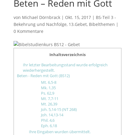
Beten – Reden mit Gott
von
Michael Dörnbrack
|
Okt. 15, 2017
|
BS-Teil 3 -
Bekehrung und Nachfolge
,
13.Gebet
,
Bibelthemen
|
0 Kommentare
Inhaltsverzeichnis
Ihr letzter Bearbeitungsstand wurde erfolgreich
wiederhergestellt.
Beten - Reden mit Gott (BS12)
Mt. 6,5-8
Mk. 1,35
Ps. 62,9
Mt. 7,7-11
Mt. 26,39
Joh. 5,14-15 (NT 268)
Joh. 14,13-14
Phil. 4,6
Eph. 6,18
Ihre Eingaben wurden übermittelt.