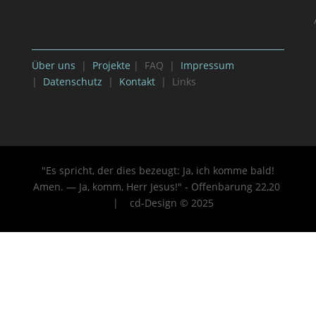
Über uns
|
Projekte
| FAQ |
Impressum
|
Datenschutz
|
Kontakt
| Links
"Es spricht, der dies bezeugt: Ja, ich komme bald!
Amen. — Ja, komm, Herr Jesus!" - Offenbarung 22
,20
| cd-Design © 2025