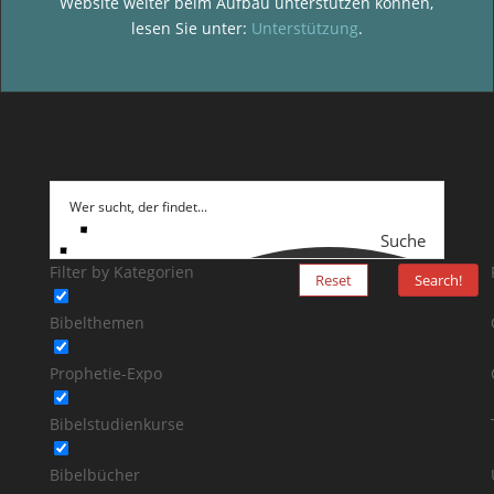
Website weiter beim Aufbau unterstützen können,
lesen Sie unter:
Unterstützung
.
Suche
Filter by Kategorien
Reset
Search!
Bibelthemen
Prophetie-Expo
Bibelstudienkurse
Bibelbücher