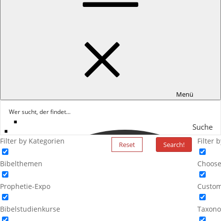
Menü
Suche
Filter by Kategorien
Filter 
Reset
Search!
Bibelthemen
Choose
Prophetie-Expo
Custom
Bibelstudienkurse
Taxono