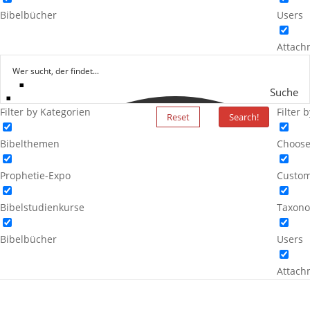
Bibelbücher
Users
Attach
Suche
Filter by Kategorien
Filter 
Reset
Search!
Bibelthemen
Choose
Prophetie-Expo
Custom
Bibelstudienkurse
Taxono
Bibelbücher
Users
Attach