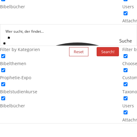
Bibelbücher
Users
Attach
Suche
Filter by Kategorien
Filter 
Reset
Search!
Bibelthemen
Choose
Prophetie-Expo
Custom
Bibelstudienkurse
Taxono
Bibelbücher
Users
Attach