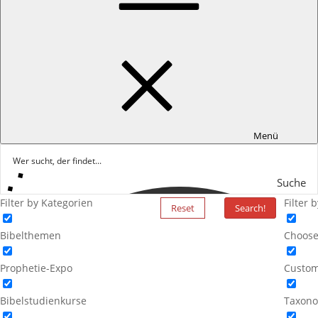
Menü
Suche
Filter by Kategorien
Filter 
Reset
Search!
Bibelthemen
Choose
Prophetie-Expo
Custom
Bibelstudienkurse
Taxono