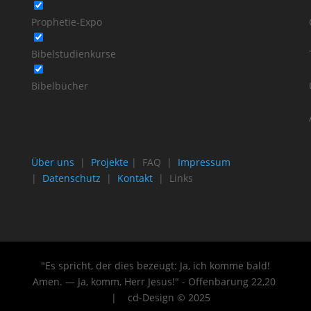
Prophetie-Expo
Bibelstudienkurse
Bibelbücher
Über uns
|
Projekte
| FAQ |
Impressum
|
Datenschutz
|
Kontakt
| Links
"Es spricht, der dies bezeugt: Ja, ich komme bald!
Amen. — Ja, komm, Herr Jesus!" - Offenbarung 22
,20
| cd-Design © 2025