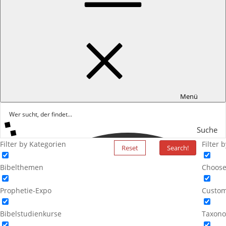
Menü
Suche
Filter by Kategorien
Filter 
Reset
Search!
Bibelthemen
Choose
Prophetie-Expo
Custom
Bibelstudienkurse
Taxono