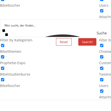
Bibelbücher
Users
Attach
Suche
Filter by Kategorien
Filter 
Reset
Search!
Bibelthemen
Choose
Prophetie-Expo
Custom
Bibelstudienkurse
Taxono
Bibelbücher
Users
Attach