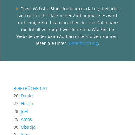
Diese Website Bibelstudienmaterial.org befindet

sich noch sehr stark in der Aufbauphase. Es wird
noch einige Zeit beanspruchen, bis die Datenbank
mit Inhalt verknüpft werden kann. Wie Sie die
Website weiter beim Aufbau unterstützen können,
lesen Sie unter:
Unterstützung
.
BIBELBÜCHER AT
Daniel
Hosea
Joel
Amos
Obadja
Jona