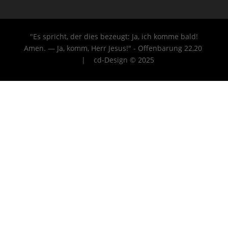
"Es spricht, der dies bezeugt: Ja, ich komme bald!
Amen. — Ja, komm, Herr Jesus!" - Offenbarung 22
,20
| cd-Design © 2025