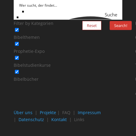
Suche
Filter by Kategorien
Reset
Search!
Bibelthemen
Prophetie-Expo
Bibelstudienkurse
Bibelbücher
Über uns
|
Projekte
| FAQ |
Impressum
|
Datenschutz
|
Kontakt
| Links