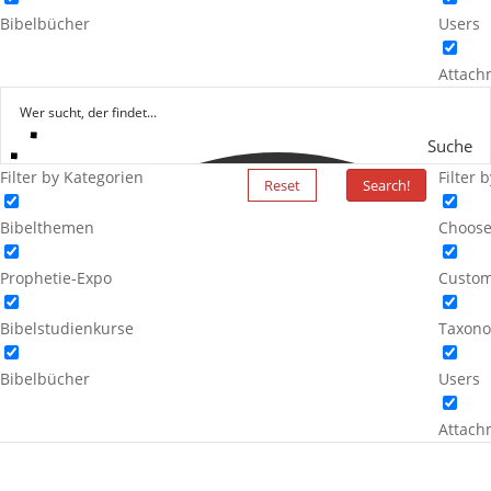
Bibelbücher
Users
Attach
Suche
Filter by Kategorien
Filter 
Reset
Search!
Bibelthemen
Choose
Prophetie-Expo
Custom
Bibelstudienkurse
Taxono
Bibelbücher
Users
Attach