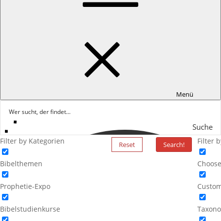
Menü
Suche
Filter by Kategorien
Filter 
Reset
Search!
Bibelthemen
Choose
Prophetie-Expo
Custom
Bibelstudienkurse
Taxono