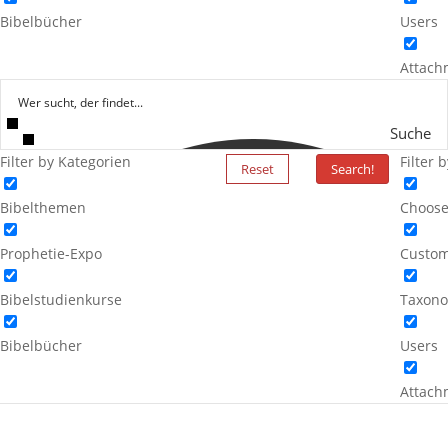
Bibelbücher
Users
Attach
Suche
Filter by Kategorien
Filter 
Reset
Search!
Bibelthemen
Choose
Prophetie-Expo
Custom
Bibelstudienkurse
Taxono
Bibelbücher
Users
Attach