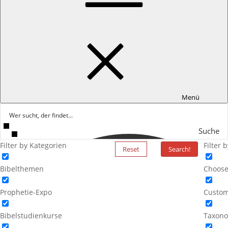
Menü
Suche
Filter by Kategorien
Filter 
Reset
Search!
Bibelthemen
Choose
Prophetie-Expo
Custom
Bibelstudienkurse
Taxono