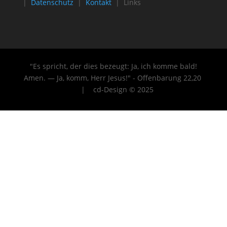
|
Datenschutz
|
Kontakt
| Links
"Es spricht, der dies bezeugt: Ja, ich komme bald!
Amen. — Ja, komm, Herr Jesus!" - Offenbarung 22
,20
| cd-Design © 2025