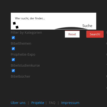
Suche
Filter by Kategorien
Reset
Search!
Bibelthemen
Prophetie-Expo
Bibelstudienkurse
Bibelbücher
Über uns
|
Projekte
| FAQ |
Impressum