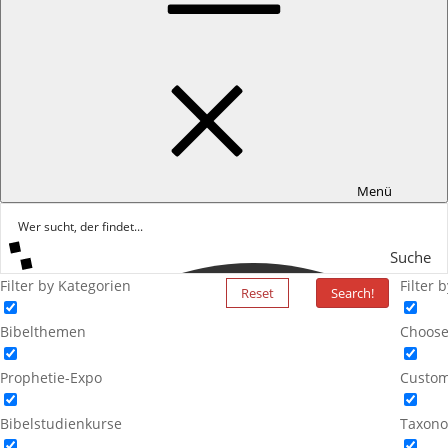
Menü
Suche
Filter by Kategorien
Filter 
Reset
Search!
Bibelthemen
Choose
Prophetie-Expo
Custom
Bibelstudienkurse
Taxono