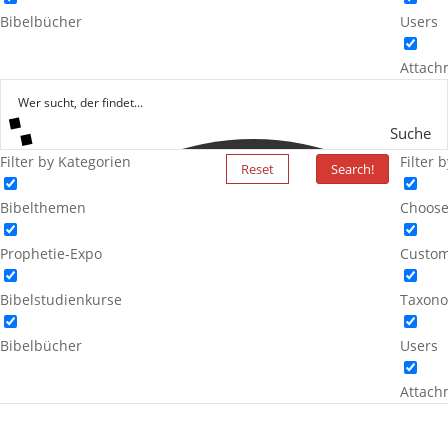
Bibelbücher
Users
Attach
Suche
Filter by Kategorien
Filter 
Reset
Search!
Bibelthemen
Choose
Prophetie-Expo
Custom
Bibelstudienkurse
Taxono
Bibelbücher
Users
Attach