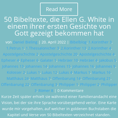
Read More
50 Bibeltexte, die Ellen G. White in
einem ihrer ersten Gesichte von
Gott gezeigt bekommen hat
von
Daniel Bieling
|
20. April 2022
|
Bibelblog
,
1.Korinther 3
,
1.Petrus 1
,
1.Thessalonicher 3
,
2.Korinther 13
,
2.Korinther 4
,
Apostelgeschichte 2
,
Apostelgeschichte 20
,
Apostelgeschichte 4
,
Epheser 4
,
Epheser 6
,
Galater 1
,
Hebräer 10
,
Hebräer 4
,
Jakobus 5
,
Johannes 13
,
Johannes 14
,
Johannes 15
,
Johannes 16
,
Johannes 9
,
Kolosser 2
,
Lukas 1
,
Lukas 12
,
Lukas 4
,
Markus 1
,
Markus 16
,
Matthäus 24
,
Matthäus 7
,
Offenbarung 14
,
Offenbarung 21
,
Offenbarung 22
,
Offenbarung 3
,
Philipper 1
,
Philipper 2
,
Philipper
3
,
Römer 8
| 0 Kommentare
Kurze Zeit später erhielt sie während einer Familienandacht eine
Vision, bei der sie ihre Sprache vorübergehend verlor. Eine Karte
wurde mir vorgehalten, auf welcher in goldenen Buchstaben die
Kapitel und Verse von 50 Bibeltexten verzeichnet standen.