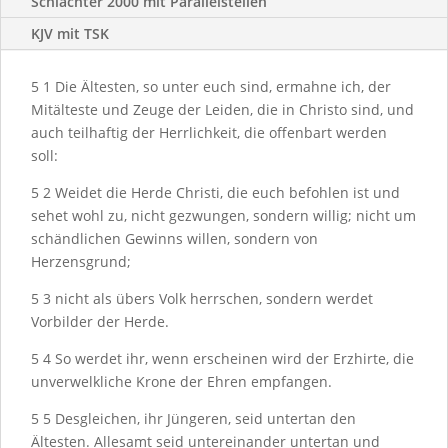
Schlachter 2000 mit Parallelstellen
KJV mit TSK
5
1
Die Ältesten, so unter euch sind, ermahne ich, der
Mitälteste und Zeuge der Leiden, die in Christo sind, und
auch teilhaftig der Herrlichkeit, die offenbart werden
soll:
5
2
Weidet die Herde Christi, die euch befohlen ist und
sehet wohl zu, nicht gezwungen, sondern willig; nicht um
schändlichen Gewinns willen, sondern von
Herzensgrund;
5
3
nicht als übers Volk herrschen, sondern werdet
Vorbilder der Herde.
5
4
So werdet ihr, wenn erscheinen wird der Erzhirte, die
unverwelkliche Krone der Ehren empfangen.
5
5
Desgleichen, ihr Jüngeren, seid untertan den
Ältesten. Allesamt seid untereinander untertan und