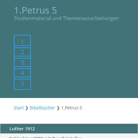
1.Petrus 5
Studienmaterial und Themenausarbeitungen
1
2
3
4
5
Start
❯
Bibelbücher
❯
1.Petrus 5
Luther 1912