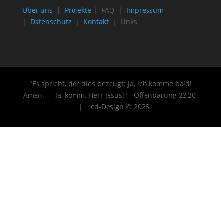
Über uns
|
Projekte
| FAQ |
Impressum
|
Datenschutz
|
Kontakt
| Links
"Es spricht, der dies bezeugt: Ja, ich komme bald!
Amen. — Ja, komm, Herr Jesus!" - Offenbarung 22
,20
| cd-Design © 2025