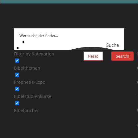
Suche
Filter by Kategorien
Reset
Search!
Bibelthemen
Prophetie-Expo
Bibelstudienkurse
Bibelbücher