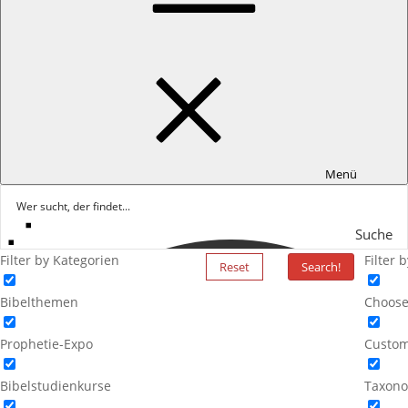
Menü
Suche
Filter by Kategorien
Filter 
Reset
Search!
Bibelthemen
Choose
Prophetie-Expo
Custom
Bibelstudienkurse
Taxono