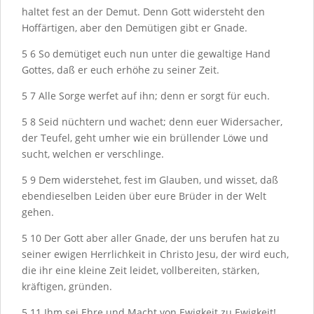
haltet fest an der Demut. Denn Gott widersteht den
Hoffärtigen, aber den Demütigen gibt er Gnade.
5
6
So demütiget euch nun unter die gewaltige Hand
Gottes, daß er euch erhöhe zu seiner Zeit.
5
7
Alle Sorge werfet auf ihn; denn er sorgt für euch.
5
8
Seid nüchtern und wachet; denn euer Widersacher,
der Teufel, geht umher wie ein brüllender Löwe und
sucht, welchen er verschlinge.
5
9
Dem widerstehet, fest im Glauben, und wisset, daß
ebendieselben Leiden über eure Brüder in der Welt
gehen.
5
10
Der Gott aber aller Gnade, der uns berufen hat zu
seiner ewigen Herrlichkeit in Christo Jesu, der wird euch,
die ihr eine kleine Zeit leidet, vollbereiten, stärken,
kräftigen, gründen.
5
11
Ihm sei Ehre und Macht von Ewigkeit zu Ewigkeit!