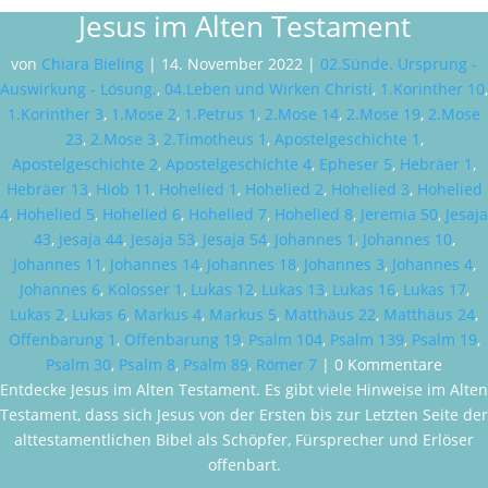
Jesus im Alten Testament
von
Chiara Bieling
|
14. November 2022
|
02.Sünde. Ursprung -
Auswirkung - Lösung.
,
04.Leben und Wirken Christi
,
1.Korinther 10
,
1.Korinther 3
,
1.Mose 2
,
1.Petrus 1
,
2.Mose 14
,
2.Mose 19
,
2.Mose
23
,
2.Mose 3
,
2.Timotheus 1
,
Apostelgeschichte 1
,
Apostelgeschichte 2
,
Apostelgeschichte 4
,
Epheser 5
,
Hebräer 1
,
Hebräer 13
,
Hiob 11
,
Hohelied 1
,
Hohelied 2
,
Hohelied 3
,
Hohelied
4
,
Hohelied 5
,
Hohelied 6
,
Hohelied 7
,
Hohelied 8
,
Jeremia 50
,
Jesaja
43
,
Jesaja 44
,
Jesaja 53
,
Jesaja 54
,
Johannes 1
,
Johannes 10
,
Johannes 11
,
Johannes 14
,
Johannes 18
,
Johannes 3
,
Johannes 4
,
Johannes 6
,
Kolosser 1
,
Lukas 12
,
Lukas 13
,
Lukas 16
,
Lukas 17
,
Lukas 2
,
Lukas 6
,
Markus 4
,
Markus 5
,
Matthäus 22
,
Matthäus 24
,
Offenbarung 1
,
Offenbarung 19
,
Psalm 104
,
Psalm 139
,
Psalm 19
,
Psalm 30
,
Psalm 8
,
Psalm 89
,
Römer 7
| 0 Kommentare
Entdecke Jesus im Alten Testament. Es gibt viele Hinweise im Alten
Testament, dass sich Jesus von der Ersten bis zur Letzten Seite der
alttestamentlichen Bibel als Schöpfer, Fürsprecher und Erlöser
offenbart.