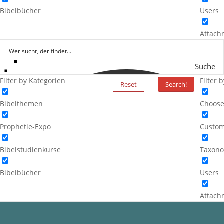
Bibelbücher
Users
Attach
Suche
Filter by Kategorien
Filter 
Reset
Search!
Bibelthemen
Choose
Prophetie-Expo
Custom
Bibelstudienkurse
Taxono
Bibelbücher
Users
Attach