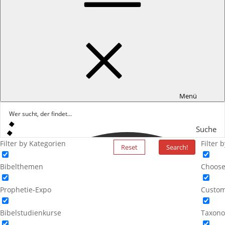
Menü
Suche
Filter by Kategorien
Filter 
Reset
Search!
Bibelthemen
Choose
Prophetie-Expo
Custom
Bibelstudienkurse
Taxono