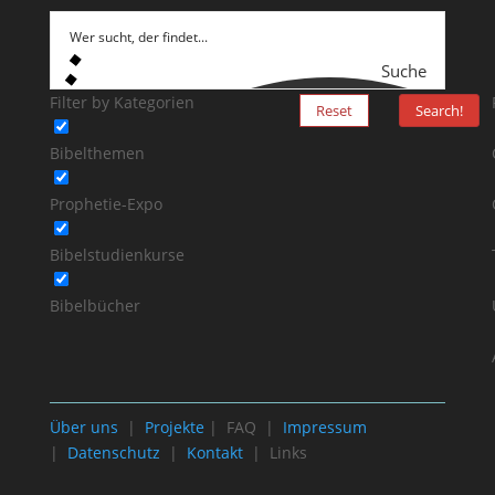
Suche
Filter by Kategorien
Reset
Search!
Bibelthemen
Prophetie-Expo
Bibelstudienkurse
Bibelbücher
Über uns
|
Projekte
| FAQ |
Impressum
|
Datenschutz
|
Kontakt
| Links