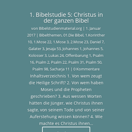
1. Bibelstudie 5: Christus in
der ganzen Bibel
von
Bibelstudienmaterial.org
|
1. Januar
2017
|
Bibelthemen
,
01.Die Bibel
,
1.Korinther
10
,
1.Mose 22
,
1.Mose 3
,
2.Mose 23
,
Daniel 7
,
Galater 3
,
Jesaja 53
,
Johannes 1
,
Johannes 5
,
Kolosser 3
,
Lukas 24
,
Offenbarung 1
,
Psalm
16
,
Psalm 2
,
Psalm 22
,
Psalm 31
,
Psalm 50
,
Psalm 98
,
Sacharja 11
| 0 Kommentare
Inhaltsverzeichnis 1. Von wem zeugt
die Heilige Schrift? 2. Von wem haben
Moses und die Propheten
geschrieben? 3. Aus wessen Worten
hätten die Jünger, wie Christus ihnen
sagte, von seinem Tode und von seiner
Auferstehung wissen können? 4. Wie
machte es Christus ihnen…