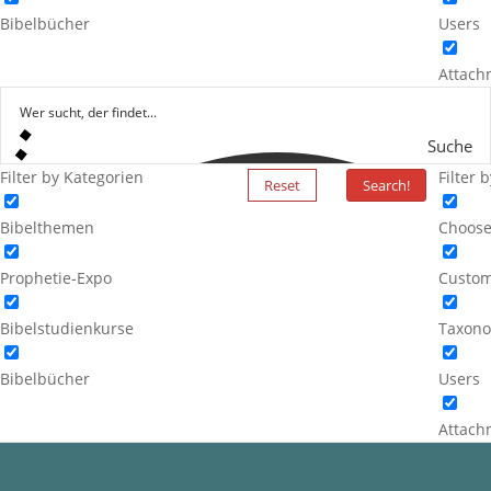
Bibelbücher
Users
Attach
Suche
Filter by Kategorien
Filter 
Reset
Search!
Bibelthemen
Choose
Prophetie-Expo
Custom
Bibelstudienkurse
Taxono
Bibelbücher
Users
Attach