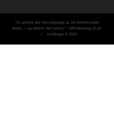
"Es spricht, der dies bezeugt: Ja, ich komme bald!
Amen. — Ja, komm, Herr Jesus!" - Offenbarung 22
,20
| cd-Design © 2025