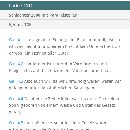
Luther 1912
Schlachter 2000 mit Parallelstellen
KJV mit TSK
Gal. 4
,
1
Ich sage aber: Solange der Erbe unmündig ist, so
ist zwischen ihm und einem Knecht kein Unterschied, ob
er wohl ein Herr ist aller Güter;
Gal. 4
,
2
sondern er ist unter den Vormündern und
Pflegern bis auf die Zeit, die der Vater bestimmt hat.
Gal. 4
,
3
Also auch wir, da wir unmündig waren, waren wir
gefangen unter den äußerlichen Satzungen.
Gal. 4
,
4
Da aber die Zeit erfüllet ward, sandte Gott seinen
Sohn, geboren von einem Weibe und unter das Gesetz
getan,
Gal. 4
,
5
auf daß er die, so unter dem Gesetz waren,
erlöste, daß wir die Kindschaft empfingen.