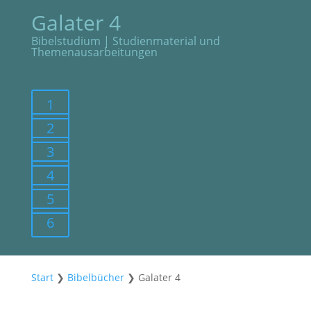
Galater 4
Bibelstudium | Studienmaterial und
Themenausarbeitungen
1
2
3
4
5
6
Start
❯
Bibelbücher
❯
Galater 4