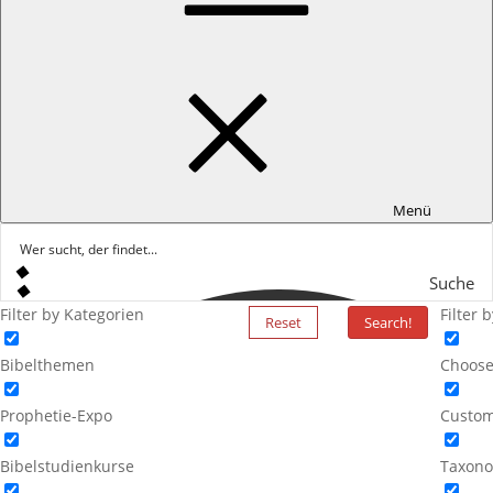
Menü
Suche
Filter by Kategorien
Filter 
Reset
Search!
Bibelthemen
Choose
Prophetie-Expo
Custom
Bibelstudienkurse
Taxono