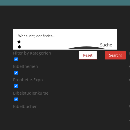
Suche
Filter by Kategorien
Reset
Search!
Bibelthemen
Prophetie-Expo
Bibelstudienkurse
Bibelbücher