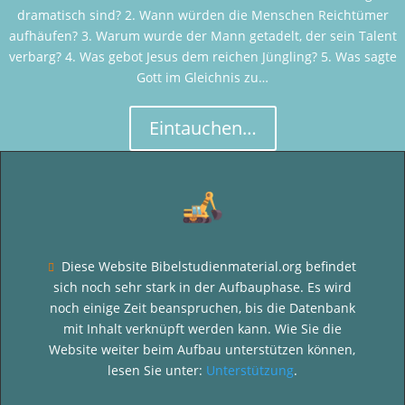
dramatisch sind? 2. Wann würden die Menschen Reichtümer
aufhäufen? 3. Warum wurde der Mann getadelt, der sein Talent
verbarg? 4. Was gebot Jesus dem reichen Jüngling? 5. Was sagte
Gott im Gleichnis zu…
Eintauchen…
Diese Website Bibelstudienmaterial.org befindet

sich noch sehr stark in der Aufbauphase. Es wird
noch einige Zeit beanspruchen, bis die Datenbank
mit Inhalt verknüpft werden kann. Wie Sie die
Website weiter beim Aufbau unterstützen können,
lesen Sie unter:
Unterstützung
.