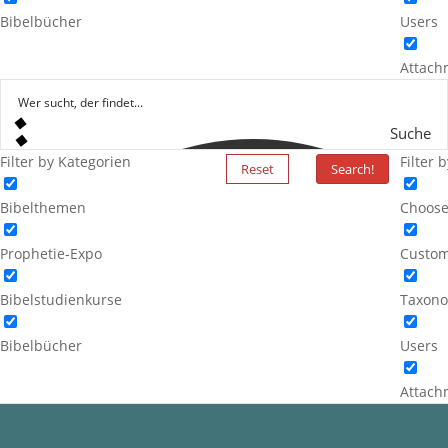
Bibelbücher
Users
Attach
Suche
Filter by Kategorien
Filter 
Reset
Search!
Bibelthemen
Choose
Prophetie-Expo
Custom
Bibelstudienkurse
Taxono
Bibelbücher
Users
Attach