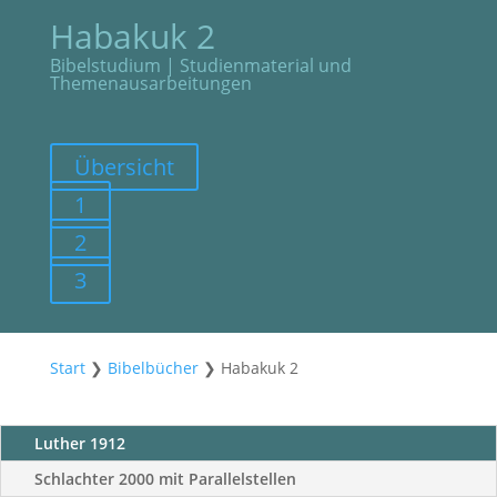
Habakuk 2
Bibelstudium | Studienmaterial und
Themenausarbeitungen
Übersicht
1
2
3
Start
❯
Bibelbücher
❯
Habakuk 2
Luther 1912
Schlachter 2000 mit Parallelstellen