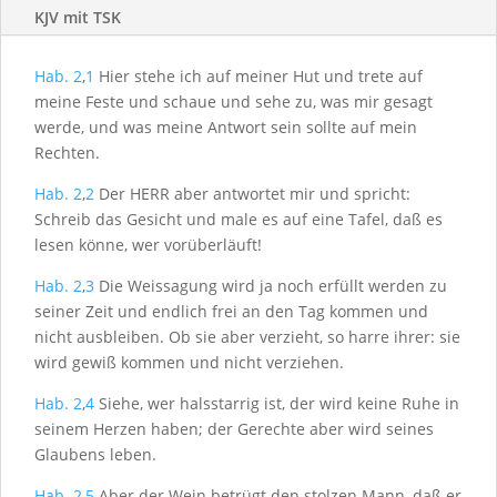
KJV mit TSK
Hab. 2
,
1
Hier stehe ich auf meiner Hut und trete auf
meine Feste und schaue und sehe zu, was mir gesagt
werde, und was meine Antwort sein sollte auf mein
Rechten.
Hab. 2
,
2
Der H
ERR
aber antwortet mir und spricht:
Schreib das Gesicht und male es auf eine Tafel, daß es
lesen könne, wer vorüberläuft!
Hab. 2
,
3
Die Weissagung wird ja noch erfüllt werden zu
seiner Zeit und endlich frei an den Tag kommen und
nicht ausbleiben. Ob sie aber verzieht, so harre ihrer: sie
wird gewiß kommen und nicht verziehen.
Hab. 2
,
4
Siehe, wer halsstarrig ist, der wird keine Ruhe in
seinem Herzen haben; der Gerechte aber wird seines
Glaubens leben.
Hab. 2
,
5
Aber der Wein betrügt den stolzen Mann, daß er