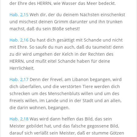
der Ehre des H
ERRN
, wie Wasser das Meer bedeckt.
Hab. 2
,
15
Weh dir, der du deinem Nächsten einschenkst
und mischest deinen Grimm darunter und ihn trunken
machst, daß du sein Blöße sehest!
Hab. 2
,
16
Du hast dich gesättigt mit Schande und nicht
mit Ehre. So saufe du nun auch, daß du taumelst! denn
zu dir wird umgehen der Kelch in der Rechten des
H
ERRN
, und mußt eitel Schande haben für deine
Herrlichkeit.
Hab. 2
,
17
Denn der Frevel, am Libanon begangen, wird
dich überfallen, und die verstörten Tiere werden dich
schrecken um des Menschenbluts willen und um des
Frevels willen, im Lande und in der Stadt und an allen,
die darin wohnen, begangen.
Hab. 2
,
18
Was wird dann helfen das Bild, das sein
Meister gebildet hat, und das falsche gegossene Bild,
darauf sich verläßt sein Meister, daß er stumme Götzen