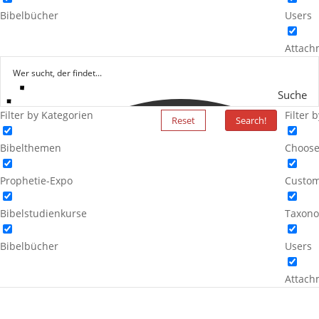
Bibelbücher
Users
Attach
Suche
Filter by Kategorien
Filter 
Reset
Search!
Bibelthemen
Choose
Prophetie-Expo
Custom
Bibelstudienkurse
Taxono
Bibelbücher
Users
Attach