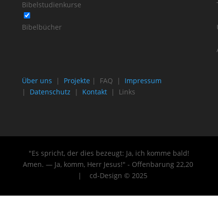
Bibelstudienkurse
Bibelbücher
Über uns
|
Projekte
| FAQ |
Impressum
|
Datenschutz
|
Kontakt
| Links
"Es spricht, der dies bezeugt: Ja, ich komme bald!
Amen. — Ja, komm, Herr Jesus!" - Offenbarung 22
,20
| cd-Design © 2025