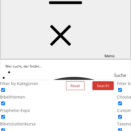
Menü
Suche
Filter by Kategorien
Filter 
Reset
Search!
Bibelthemen
Choose
Prophetie-Expo
Custom
Bibelstudienkurse
Taxono