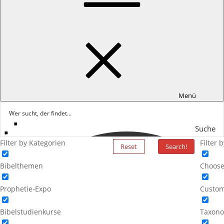
Menü
Suche
Filter by Kategorien
Filter 
Reset
Search!
Bibelthemen
Choose
Prophetie-Expo
Custom
Bibelstudienkurse
Taxono