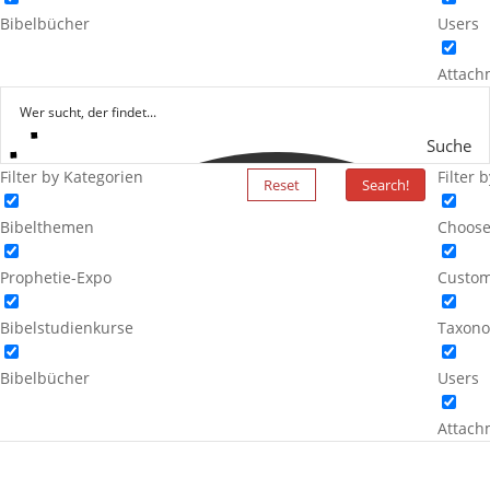
Bibelbücher
Users
Attach
Suche
Filter by Kategorien
Filter 
Reset
Search!
Bibelthemen
Choose
Prophetie-Expo
Custom
Bibelstudienkurse
Taxono
Bibelbücher
Users
Attach