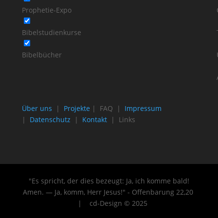
Prophetie-Expo
Bibelstudienkurse
Bibelbücher
Über uns
|
Projekte
| FAQ |
Impressum
|
Datenschutz
|
Kontakt
| Links
"Es spricht, der dies bezeugt: Ja, ich komme bald!
Amen. — Ja, komm, Herr Jesus!" - Offenbarung 22
,20
| cd-Design © 2025