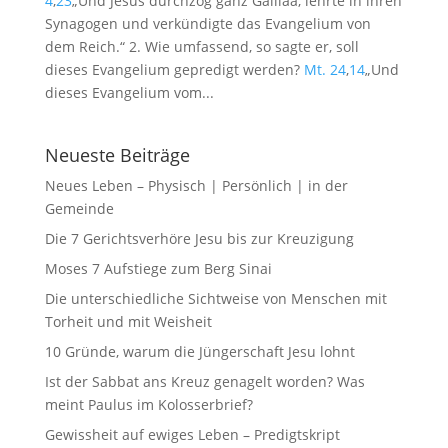
4
,
23
„Und Jesus durchzog ganz Galiläa, lehrte in ihren
Synagogen und verkündigte das Evangelium von
dem Reich.“ 2. Wie umfassend, so sagte er, soll
dieses Evangelium gepredigt werden?
Mt. 24
,
14
„Und
dieses Evangelium vom...
Neueste Beiträge
Neues Leben – Physisch | Persönlich | in der
Gemeinde
Die 7 Gerichtsverhöre Jesu bis zur Kreuzigung
Moses 7 Aufstiege zum Berg Sinai
Die unterschiedliche Sichtweise von Menschen mit
Torheit und mit Weisheit
10 Gründe, warum die Jüngerschaft Jesu lohnt
Ist der Sabbat ans Kreuz genagelt worden? Was
meint Paulus im Kolosserbrief?
Gewissheit auf ewiges Leben – Predigtskript