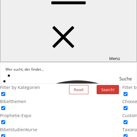
Menü
Suche
Filter by Kategorien
Filter 
Reset
Search!
Bibelthemen
Choose
Prophetie-Expo
Custom
Bibelstudienkurse
Taxono