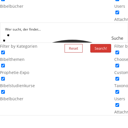
Bibelbücher
Users
Attach
Suche
Filter by Kategorien
Filter 
Reset
Search!
Bibelthemen
Choose
Prophetie-Expo
Custom
Bibelstudienkurse
Taxono
Bibelbücher
Users
Attach