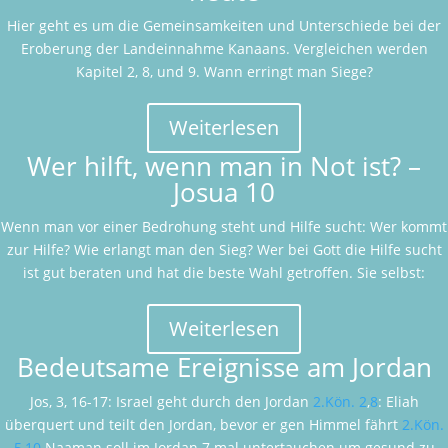
Hier geht es um die Gemeinsamkeiten und Unterschiede bei der
Eroberung der Landeinnahme Kanaans. Vergleichen werden
Kapitel 2, 8, und 9. Wann erringt man Siege?
Weiterlesen
Wer hilft, wenn man in Not ist? –
Josua 10
Wenn man vor einer Bedrohung steht und Hilfe sucht: Wer kommt
zur Hilfe? Wie erlangt man den Sieg? Wer bei Gott die Hilfe sucht
ist gut beraten und hat die beste Wahl getroffen. Sie selbst:
Weiterlesen
Bedeutsame Ereignisse am Jordan
Jos, 3, 16-17: Israel geht durch den Jordan
2.Kön. 2
,
8
: Eliah
überquert und teilt den Jordan, bevor er gen Himmel fährt
2.Kön.
5
,
10
Naaman soll im Jordan 7 mal untertauchen um gesund zu