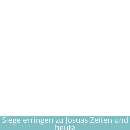
Name
*
E-Mail-Adresse
*
Website
E-Mail-Benachrichtigung bei weiteren
Kommentaren. Auch möglich:
Abo ohne Kommentar
.
Kommentar Absenden
Siege erringen zu Josuas Zeiten und
heute