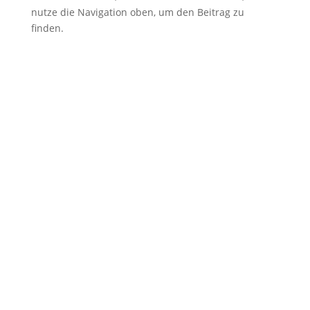
nutze die Navigation oben, um den Beitrag zu
finden.
Kommentar Schreiben
Deine E-Mail-Adresse wird nicht veröffentlicht.
Erforderliche Felder sind mit
*
markiert
Kommentar
*