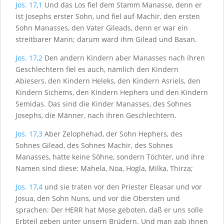
Jos. 17
,
1
Und das Los fiel dem Stamm Manasse, denn er
ist Josephs erster Sohn, und fiel auf Machir, den ersten
Sohn Manasses, den Vater Gileads, denn er war ein
streitbarer Mann; darum ward ihm Gilead und Basan.
Jos. 17
,
2
Den andern Kindern aber Manasses nach ihren
Geschlechtern fiel es auch, nämlich den Kindern
Abiesers, den Kindern Heleks, den Kindern Asriels, den
Kindern Sichems, den Kindern Hephers und den Kindern
Semidas. Das sind die Kinder Manasses, des Sohnes
Josephs, die Männer, nach ihren Geschlechtern.
Jos. 17
,
3
Aber Zelophehad, der Sohn Hephers, des
Sohnes Gilead, des Sohnes Machir, des Sohnes
Manasses, hatte keine Söhne, sondern Töchter, und ihre
Namen sind diese: Mahela, Noa, Hogla, Milka, Thirza;
Jos. 17
,
4
und sie traten vor den Priester Eleasar und vor
Josua, den Sohn Nuns, und vor die Obersten und
sprachen: Der H
ERR
hat Mose geboten, daß er uns solle
Erbteil geben unter unsern Brüdern. Und man gab ihnen