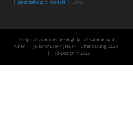
|
Datenschutz
|
Kontakt
| Links
"Es spricht, der dies bezeugt: Ja, ich komme bald!
Amen. — Ja, komm, Herr Jesus!" - Offenbarung 22
,20
| cd-Design © 2025