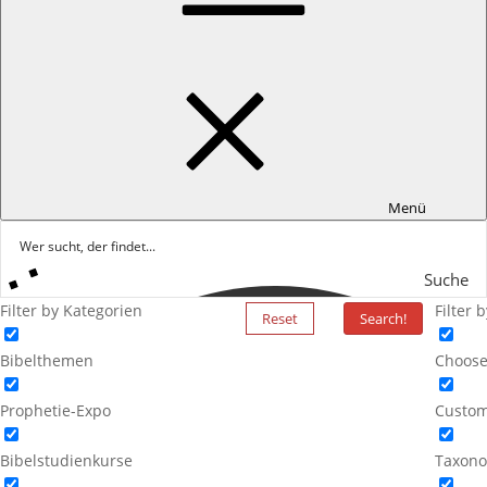
Menü
Suche
Filter by Kategorien
Filter 
Reset
Search!
Bibelthemen
Choose
Prophetie-Expo
Custom
Bibelstudienkurse
Taxono