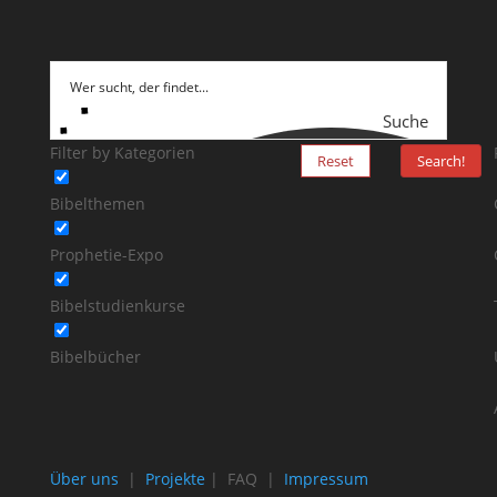
Suche
Filter by Kategorien
Reset
Search!
Bibelthemen
Prophetie-Expo
Bibelstudienkurse
Bibelbücher
Über uns
|
Projekte
| FAQ |
Impressum