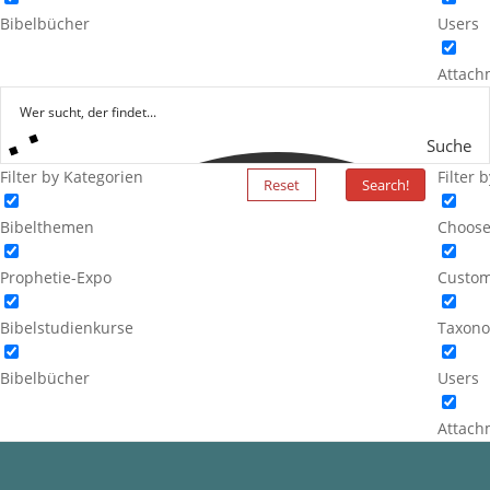
Bibelbücher
Users
Attach
Suche
Filter by Kategorien
Filter 
Reset
Search!
Bibelthemen
Choose
Prophetie-Expo
Custom
Bibelstudienkurse
Taxono
Bibelbücher
Users
Attach