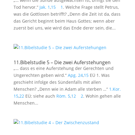
„… wenn die Sünde ausgewachsen ist, bringt sie den
Tod hervor.“
Jak. 1
,
15
1
. Welche Frage stellt Petrus,
was die Gottlosen betrifft? „Denn die Zeit ist da, dass
das Gericht beginnt beim Haus Gottes; wenn aber
zuerst bei uns, wie wird das Ende derer sein, die...
11.Bibelstudie 5 – Die zwei Auferstehungen
„… dass es eine Auferstehung der Gerechten und
Ungerechten geben wird.“
Apg. 24
,
15
EÜ 1. Was
geschieht infolge des Sündenfalls mit allen
Menschen? „Denn wie in Adam alle sterben …“
1.Kor.
15
,
22
EÜ; siehe auch
Röm. 5
,
12
2
. Wohin gehen alle
Menschen...