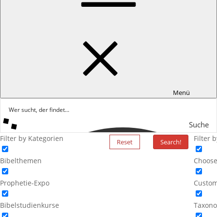
Menü
Suche
Filter by Kategorien
Filter 
Reset
Search!
Bibelthemen
Choose
Prophetie-Expo
Custom
Bibelstudienkurse
Taxono