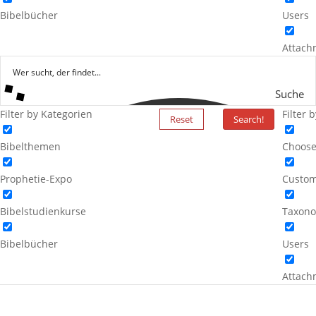
Bibelbücher
Users
Attach
Suche
Filter by Kategorien
Filter 
Reset
Search!
Bibelthemen
Choose
Prophetie-Expo
Custom
Bibelstudienkurse
Taxono
Bibelbücher
Users
Attach