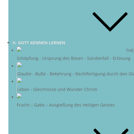
II. GOTT KENNEN LERNEN
DIE SÜNDE
–
THE
Schöpfung - Ursprung des Bösen - Sündenfall - Erlösung
DER 
Glaube - Buße - Bekehrung - Rechtfertigung durch den Gl
DAS LEBEN 
Leben - Gleichnisse und Wunder Christi
DER HEIL
Frucht – Gabe – Ausgießung des Heiligen Geistes