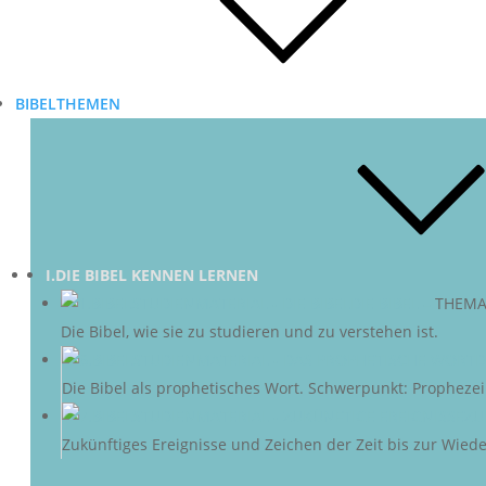
BIBELTHEMEN
I.DIE BIBEL KENNEN LERNEN
DIE BIBEL
–
THEMA
Die Bibel, wie sie zu studieren und zu verstehen ist.
D
Die Bibel als prophetisches Wort. Schwerpunkt: Propheze
ZU
Zukünftiges Ereignisse und Zeichen der Zeit bis zur Wieder