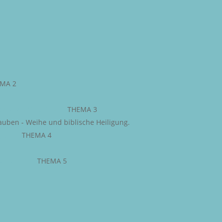
MA 2
WEG ZU CHRISTUS
–
THEMA 3
auben - Weihe und biblische Heiligung.
JESU
–
THEMA 4
IGE GEIST
–
THEMA 5