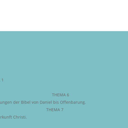
 1
AS PROPHETISCHE WORT
–
THEMA 6
iungen der Bibel von Daniel bis Offenbarung.
KÜNFTIGE EREIGNISSE
–
THEMA 7
kunft Christi.