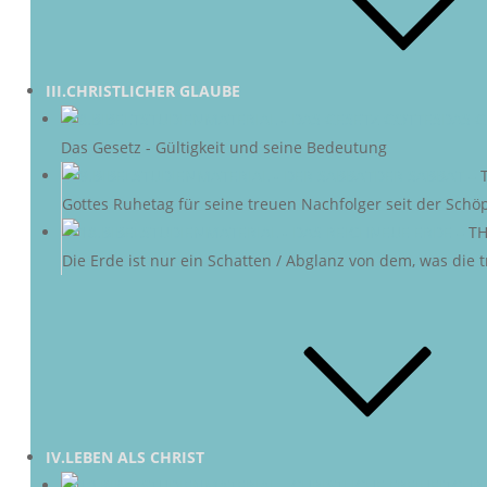
III.CHRISTLICHER GLAUBE
DAS G
Das Gesetz - Gültigkeit und seine Bedeutung
DER SABBAT
–
Gottes Ruhetag für seine treuen Nachfolger seit der Schö
NEUE ERDE
–
TH
Die Erde ist nur ein Schatten / Abglanz von dem, was die
IV.LEBEN ALS CHRIST
CHRI