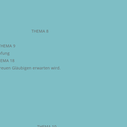
ESETZ GOTTES
–
THEMA 8
THEMA 9
pfung
EMA 18
 treuen Gläubigen erwarten wird.
STLICHE FREIHEIT
–
THEMA 10