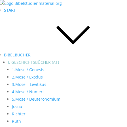
START
BIBELBÜCHER
I. GESCHICHTSBÜCHER (AT)
1.Mose / Genesis
2.Mose / Exodus
3.Mose – Levitikus
4.Mose / Numeri
5.Mose / Deuteronomium
Josua
Richter
Ruth