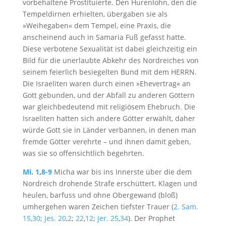
vorbehaltene Prostituierte. Den Hurenlohn, den die
Tempeldirnen erhielten, übergaben sie als
»Weihegaben« dem Tempel, eine Praxis, die
anscheinend auch in Samaria Fuß gefasst hatte.
Diese verbotene Sexualität ist dabei gleichzeitig ein
Bild für die unerlaubte Abkehr des Nordreiches von
seinem feierlich besiegelten Bund mit dem HERRN.
Die Israeliten waren durch einen »Ehevertrag« an
Gott gebunden, und der Abfall zu anderen Göttern
war gleichbedeutend mit religiösem Ehebruch. Die
Israeliten hatten sich andere Götter erwählt, daher
würde Gott sie in Länder verbannen, in denen man
fremde Götter verehrte – und ihnen damit geben,
was sie so offensichtlich begehrten.
Mi. 1
,
8-9
Micha war bis ins Innerste über die dem
Nordreich drohende Strafe erschüttert. Klagen und
heulen, barfuss und ohne Obergewand (bloß)
umhergehen waren Zeichen tiefster Trauer (
2. Sam.
15
,
30
;
Jes. 20
,
2
;
22
,
12
;
Jer. 25
,
34
). Der Prophet