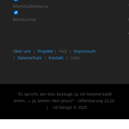
Bibelstudienkurse
Bibelbücher
Über uns
|
Projekte
| FAQ |
Impressum
|
Datenschutz
|
Kontakt
| Links
"Es spricht, der dies bezeugt: Ja, ich komme bald!
Amen. — Ja, komm, Herr Jesus!" - Offenbarung 22
,20
| cd-Design © 2025