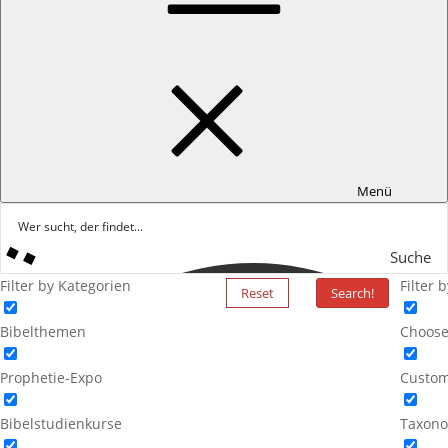
Menü
Suche
Filter by Kategorien
Filter 
Reset
Search!
Bibelthemen
Choose
Prophetie-Expo
Custom
Bibelstudienkurse
Taxono