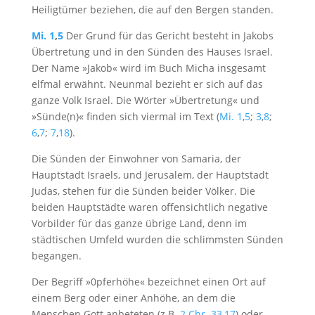
Heiligtümer beziehen, die auf den Bergen standen.
Mi. 1
,
5
Der Grund für das Gericht besteht in Jakobs
Übertretung und in den Sünden des Hauses Israel.
Der Name »Jakob« wird im Buch Micha insgesamt
elfmal erwähnt. Neunmal bezieht er sich auf das
ganze Volk Israel. Die Wörter »Übertretung« und
»Sünde(n)« finden sich viermal im Text (
Mi. 1
,
5
;
3
,
8
;
6
,
7
;
7
,
18
).
Die Sünden der Einwohner von Samaria, der
Hauptstadt Israels, und Jerusalem, der Hauptstadt
Judas, stehen für die Sünden beider Völker. Die
beiden Hauptstädte waren offensichtlich negative
Vorbilder für das ganze übrige Land, denn im
städtischen Umfeld wurden die schlimmsten Sünden
begangen.
Der Begriff »0pferhöhe« bezeichnet einen Ort auf
einem Berg oder einer Anhöhe, an dem die
Menschen Gott anbeteten (z.B.
2.Chr. 33
,
17
) oder