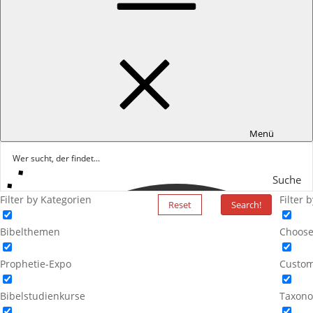
Menü
Suche
Filter by Kategorien
Filter 
Reset
Search!
Bibelthemen
Choose
Prophetie-Expo
Custom
Bibelstudienkurse
Taxono