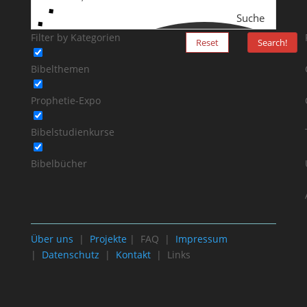
Suche
Filter by Kategorien
Reset
Search!
Bibelthemen
Prophetie-Expo
Bibelstudienkurse
Bibelbücher
Über uns
|
Projekte
| FAQ |
Impressum
|
Datenschutz
|
Kontakt
| Links