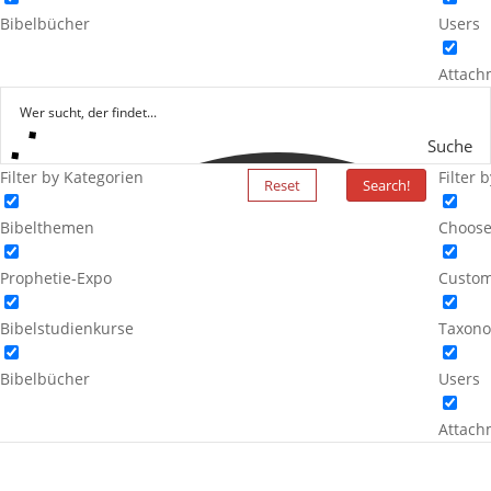
Bibelbücher
Users
Attach
Suche
Filter by Kategorien
Filter 
Reset
Search!
Bibelthemen
Choose
Prophetie-Expo
Custom
Bibelstudienkurse
Taxono
Bibelbücher
Users
Attach