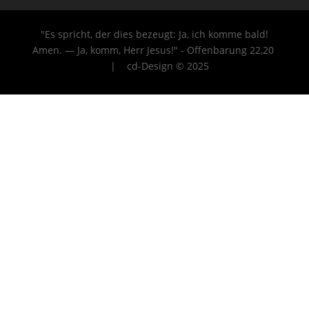
"Es spricht, der dies bezeugt: Ja, ich komme bald!
Amen. — Ja, komm, Herr Jesus!" - Offenbarung 22
,20
| cd-Design © 2025