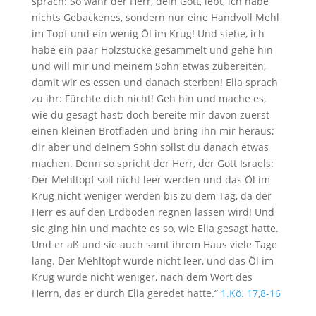
sprach: So wahr der Herr, dein Gott, lebt, ich habe
nichts Gebackenes, sondern nur eine Handvoll Mehl
im Topf und ein wenig Öl im Krug! Und siehe, ich
habe ein paar Holzstücke gesammelt und gehe hin
und will mir und meinem Sohn etwas zubereiten,
damit wir es essen und danach sterben! Elia sprach
zu ihr: Fürchte dich nicht! Geh hin und mache es,
wie du gesagt hast; doch bereite mir davon zuerst
einen kleinen Brotfladen und bring ihn mir heraus;
dir aber und deinem Sohn sollst du danach etwas
machen. Denn so spricht der Herr, der Gott Israels:
Der Mehltopf soll nicht leer werden und das Öl im
Krug nicht weniger werden bis zu dem Tag, da der
Herr es auf den Erdboden regnen lassen wird! Und
sie ging hin und machte es so, wie Elia gesagt hatte.
Und er aß und sie auch samt ihrem Haus viele Tage
lang. Der Mehltopf wurde nicht leer, und das Öl im
Krug wurde nicht weniger, nach dem Wort des
Herrn, das er durch Elia geredet hatte.“
1.Kö. 17
,
8-16