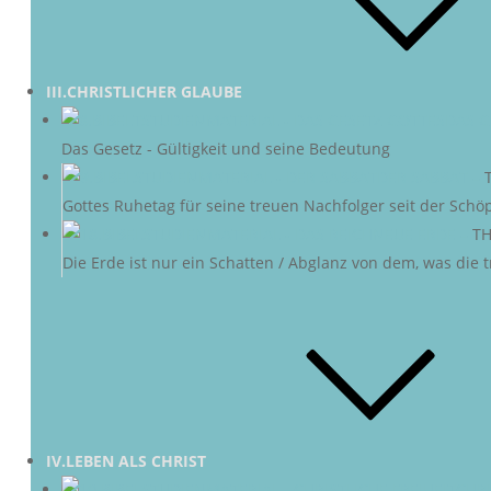
III.CHRISTLICHER GLAUBE
DAS G
Das Gesetz - Gültigkeit und seine Bedeutung
DER SABBAT
–
Gottes Ruhetag für seine treuen Nachfolger seit der Schö
NEUE ERDE
–
TH
Die Erde ist nur ein Schatten / Abglanz von dem, was die
IV.LEBEN ALS CHRIST
CHRI