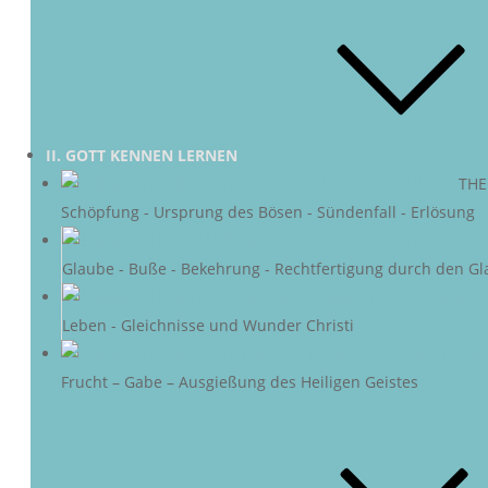
II. GOTT KENNEN LERNEN
DIE SÜNDE
–
THE
Schöpfung - Ursprung des Bösen - Sündenfall - Erlösung
DER 
Glaube - Buße - Bekehrung - Rechtfertigung durch den Gl
DAS LEBEN 
Leben - Gleichnisse und Wunder Christi
DER HEIL
Frucht – Gabe – Ausgießung des Heiligen Geistes