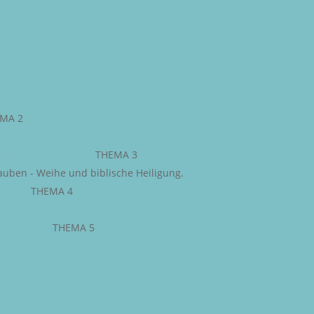
MA 2
WEG ZU CHRISTUS
–
THEMA 3
auben - Weihe und biblische Heiligung.
JESU
–
THEMA 4
IGE GEIST
–
THEMA 5