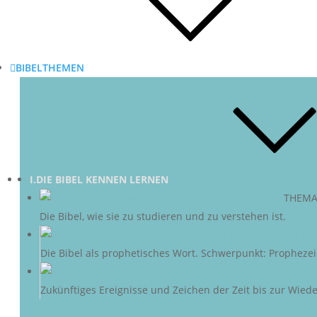
BIBELTHEMEN
I.DIE BIBEL KENNEN LERNEN
DIE BIBEL
–
THEMA
Die Bibel, wie sie zu studieren und zu verstehen ist.
D
Die Bibel als prophetisches Wort. Schwerpunkt: Propheze
ZU
Zukünftiges Ereignisse und Zeichen der Zeit bis zur Wieder