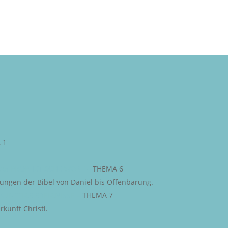
 1
AS PROPHETISCHE WORT
–
THEMA 6
iungen der Bibel von Daniel bis Offenbarung.
KÜNFTIGE EREIGNISSE
–
THEMA 7
kunft Christi.