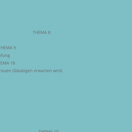
ESETZ GOTTES
–
THEMA 8
THEMA 9
pfung
EMA 18
 treuen Gläubigen erwarten wird.
STLICHE FREIHEIT
–
THEMA 10