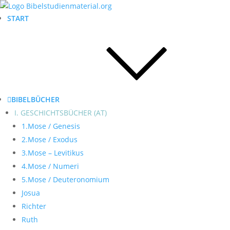
START
BIBELBÜCHER
I. GESCHICHTSBÜCHER (AT)
1.Mose / Genesis
2.Mose / Exodus
3.Mose – Levitikus
4.Mose / Numeri
5.Mose / Deuteronomium
Josua
Richter
Ruth