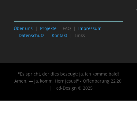
Über uns
|
Projekte
| FAQ |
Impressum
|
Datenschutz
|
Kontakt
| Links
"Es spricht, der dies bezeugt: Ja, ich komme bald!
Amen. — Ja, komm, Herr Jesus!" - Offenbarung 22
,20
| cd-Design © 2025