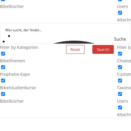
Bibelbücher
Users
Attach
Suche
Filter by Kategorien
Filter 
Reset
Search!
Bibelthemen
Choose
Prophetie-Expo
Custom
Bibelstudienkurse
Taxono
Bibelbücher
Users
Attach