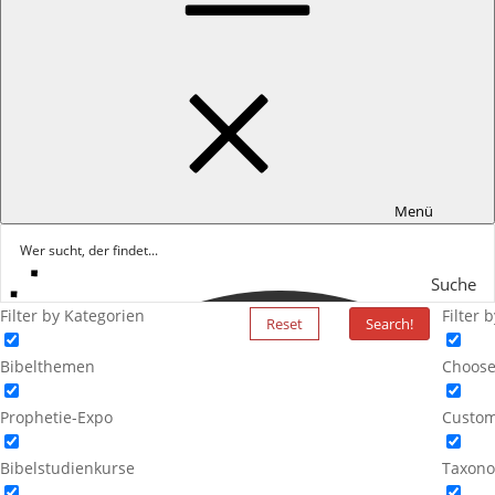
Menü
Suche
Filter by Kategorien
Filter 
Reset
Search!
Bibelthemen
Choose
Prophetie-Expo
Custom
Bibelstudienkurse
Taxono