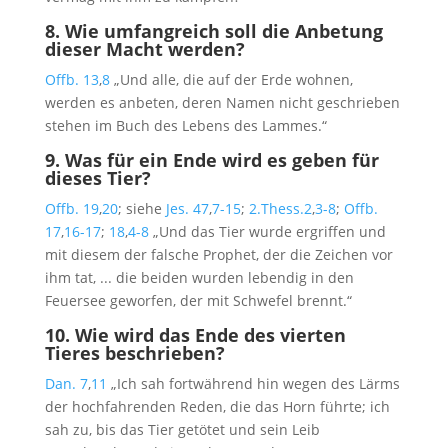
8.
Wie umfangreich soll die Anbetung
dieser Macht werden?
Offb. 13
,
8
„Und alle, die auf der Erde wohnen,
werden es anbeten, deren Namen nicht geschrieben
stehen im Buch des Lebens des Lammes.“
9.
Was für ein Ende wird es geben für
dieses Tier?
Offb. 19
,
20
; siehe
Jes. 47
,
7-15
;
2.Thess.2
,
3-8
;
Offb.
17
,
16-17
;
18
,
4-8
„Und das Tier wurde ergriffen und
mit diesem der falsche Prophet, der die Zeichen vor
ihm tat, ... die beiden wurden lebendig in den
Feuersee geworfen, der mit Schwefel brennt.“
10.
Wie wird das Ende des vierten
Tieres beschrieben?
Dan. 7
,
11
„Ich sah fortwährend hin wegen des Lärms
der hochfahrenden Reden, die das Horn führte; ich
sah zu, bis das Tier getötet und sein Leib