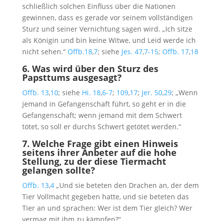
schließlich solchen Einfluss über die Nationen
gewinnen, dass es gerade vor seinem vollständigen
Sturz und seiner Vernichtung sagen wird. „Ich sitze
als Königin und bin keine Witwe, und Leid werde ich
nicht sehen.“
Offb.18
,
7
; siehe
Jes. 47
,
7-15
;
Offb. 17
,
18
6.
Was wird über den Sturz des
Papsttums ausgesagt?
Offb. 13
,
10
; siehe
Hi. 18
,
6-7
;
109
,
17
;
Jer. 50
,
29
; „Wenn
jemand in Gefangenschaft führt, so geht er in die
Gefangenschaft; wenn jemand mit dem Schwert
tötet, so soll er durchs Schwert getötet werden.“
7.
Welche Frage gibt einen Hinweis
seitens ihrer Anbeter auf die hohe
Stellung, zu der diese Tiermacht
gelangen sollte?
Offb. 13
,
4
„Und sie beteten den Drachen an, der dem
Tier Vollmacht gegeben hatte, und sie beteten das
Tier an und sprachen: Wer ist dem Tier gleich? Wer
vermag mit ihm zu kämpfen?“