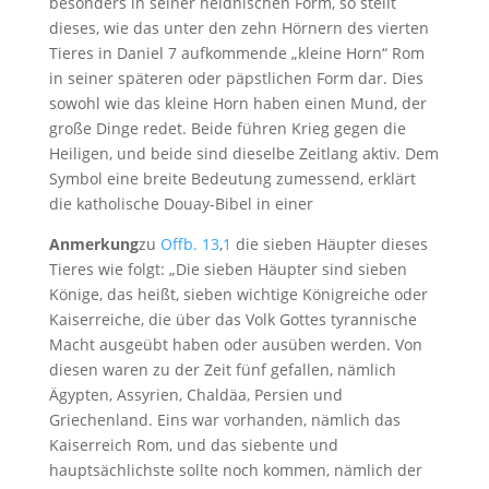
besonders in seiner heidnischen Form, so stellt
dieses, wie das unter den zehn Hörnern des vierten
Tieres in Daniel 7
aufkommende „kleine Horn“ Rom
in seiner späteren oder päpstlichen Form dar. Dies
sowohl wie das kleine Horn haben einen Mund, der
große Dinge redet. Beide führen Krieg gegen die
Heiligen, und beide sind dieselbe Zeitlang aktiv. Dem
Symbol eine breite Bedeutung zumessend, erklärt
die katholische Douay-Bibel in einer
Anmerkung
zu
Offb. 13
,
1
die sieben Häupter dieses
Tieres wie folgt: „Die sieben Häupter sind sieben
Könige, das heißt, sieben wichtige Königreiche oder
Kaiserreiche, die über das Volk Gottes tyrannische
Macht ausgeübt haben oder ausüben werden. Von
diesen waren zu der Zeit fünf gefallen, nämlich
Ägypten, Assyrien, Chaldäa, Persien und
Griechenland. Eins war vorhanden, nämlich das
Kaiserreich Rom, und das siebente und
hauptsächlichste sollte noch kommen, nämlich der