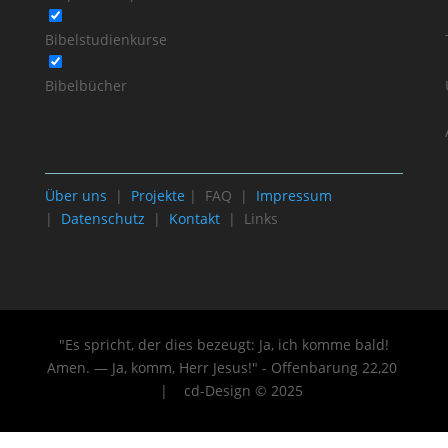
Bibelstudienkurse
Bibelbücher
Über uns
|
Projekte
| FAQ |
Impressum
|
Datenschutz
|
Kontakt
| Links
"Es spricht, der dies bezeugt: Ja, ich komme bald!
Amen. — Ja, komm, Herr Jesus!" - Offenbarung 22
,20
| cd-Design © 2025