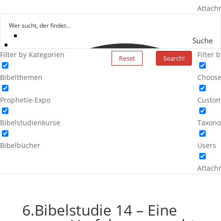
Attach
Suche
Filter by Kategorien
Filter 
Reset
Search!
Bibelthemen
Choose
Prophetie-Expo
Custom
Bibelstudienkurse
Taxono
Bibelbücher
Users
Attach
6.Bibelstudie 14 – Eine