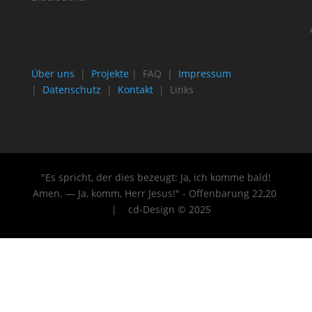
Über uns
|
Projekte
| FAQ |
Impressum
|
Datenschutz
|
Kontakt
| Links
"Es spricht, der dies bezeugt: Ja, ich komme bald!
Amen. — Ja, komm, Herr Jesus!" - Offenbarung 22
,20
| cd-Design © 2025