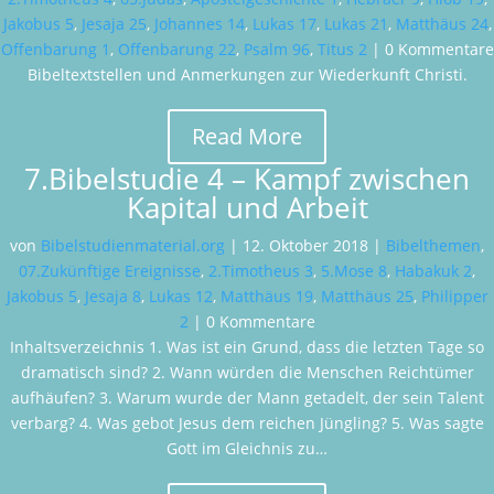
Jakobus 5
,
Jesaja 25
,
Johannes 14
,
Lukas 17
,
Lukas 21
,
Matthäus 24
,
Offenbarung 1
,
Offenbarung 22
,
Psalm 96
,
Titus 2
| 0 Kommentare
Bibeltextstellen und Anmerkungen zur Wiederkunft Christi.
Read More
7.Bibelstudie 4 – Kampf zwischen
Kapital und Arbeit
von
Bibelstudienmaterial.org
|
12. Oktober 2018
|
Bibelthemen
,
07.Zukünftige Ereignisse
,
2.Timotheus 3
,
5.Mose 8
,
Habakuk 2
,
Jakobus 5
,
Jesaja 8
,
Lukas 12
,
Matthäus 19
,
Matthäus 25
,
Philipper
2
| 0 Kommentare
Inhaltsverzeichnis 1. Was ist ein Grund, dass die letzten Tage so
dramatisch sind? 2. Wann würden die Menschen Reichtümer
aufhäufen? 3. Warum wurde der Mann getadelt, der sein Talent
verbarg? 4. Was gebot Jesus dem reichen Jüngling? 5. Was sagte
Gott im Gleichnis zu…