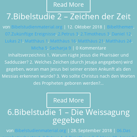
Read More
7.Bibelstudie 2 – Zeichen der Zeit
von
Bibelstudienmaterial.org
|
12. Oktober 2018
|
Bibelthemen
,
07.Zukünftige Ereignisse
,
2.Petrus 3
,
2.Timotheus 3
,
Daniel 12
,
Lukas 21
,
Matthäus 1
,
Matthäus 16
,
Matthäus 21
,
Matthäus 24
,
Micha 5
,
Sacharja 9
| 0 Kommentare
Inhaltsverzeichnis 1. Warum rügte Jesus die Pharisäer und
Sadduzäer? 2. Welches Zeichen (durch Jesaja angegeben) wird
gegeben, woran man Jesus bei seiner ersten Ankunft als den
Messias erkennen würde? 3. Wo sollte Christus nach den Worten
des Propheten geboren werden?…
Read More
6.Bibelstudie 1 – Die Weissagung
gegeben
von
Bibelstudienmaterial.org
|
28. September 2018
|
06.Das