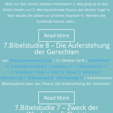
Welt zur Zeit seines zweiten Kommens? 2. Wie ging es in den
Zeiten Noahs zu? 3. Wie bezeichnete Paulus die letzten Tage? 4.
Was würde die Zeiten so schlimm machen? 5. Werden die
Zustände besser oder…
Read More
7.Bibelstudie 8 – Die Auferstehung
der Gerechten
von
Bibelstudienmaterial.org
|
12. Oktober 2018
|
Bibelthemen
,
07.Zukünftige Ereignisse
,
1.Korinther 15
,
1.Thessalonicher 4
,
2.Timotheus 3
,
Hiob 14
,
Hiob 19
,
Hosea 13
,
Johannes 5
,
Offenbarung 1
,
Offenbarung 20
,
Offenbarung 21
| 0 Kommentare
Bibelstudium über das Thema: Die Auferstehung der Gerechten.
Read More
7.Bibelstudie 7 – Zweck der