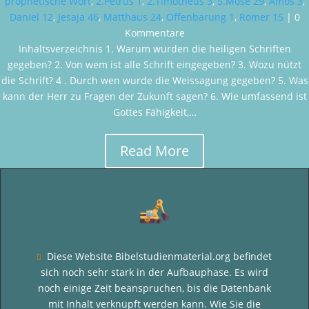
prophetische Wort
,
2.Petrus 1
,
2.Timotheus 3
,
5.Mose 29
,
Amos 3
,
Daniel 12
,
Jesaja 46
,
Matthäus 24
,
Offenbarung 1
,
Römer 15
| 0
Kommentare
Inhaltsverzeichnis 1. Warum wurden die heiligen Schriften
gegeben? 2. Von wem ist alle Schrift eingegeben? 3. Wozu nützt
die Schrift? 4 . Durch wen wurde die Weissagung gegeben? 5. Was
kann der Herr zu Fragen der Zukunft sagen? 6. Wie umfassend ist
Gottes Fähigkeit,…
Read More
Diese Website Bibelstudienmaterial.org befindet

sich noch sehr stark in der Aufbauphase. Es wird
noch einige Zeit beanspruchen, bis die Datenbank
mit Inhalt verknüpft werden kann. Wie Sie die