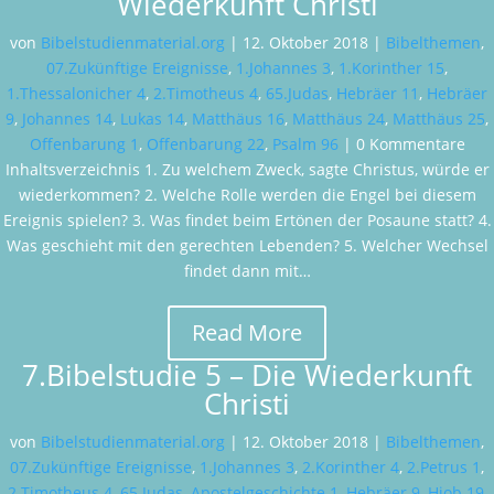
Wiederkunft Christi
von
Bibelstudienmaterial.org
|
12. Oktober 2018
|
Bibelthemen
,
07.Zukünftige Ereignisse
,
1.Johannes 3
,
1.Korinther 15
,
1.Thessalonicher 4
,
2.Timotheus 4
,
65.Judas
,
Hebräer 11
,
Hebräer
9
,
Johannes 14
,
Lukas 14
,
Matthäus 16
,
Matthäus 24
,
Matthäus 25
,
Offenbarung 1
,
Offenbarung 22
,
Psalm 96
| 0 Kommentare
Inhaltsverzeichnis 1. Zu welchem Zweck, sagte Christus, würde er
wiederkommen? 2. Welche Rolle werden die Engel bei diesem
Ereignis spielen? 3. Was findet beim Ertönen der Posaune statt? 4.
Was geschieht mit den gerechten Lebenden? 5. Welcher Wechsel
findet dann mit…
Read More
7.Bibelstudie 5 – Die Wiederkunft
Christi
von
Bibelstudienmaterial.org
|
12. Oktober 2018
|
Bibelthemen
,
07.Zukünftige Ereignisse
,
1.Johannes 3
,
2.Korinther 4
,
2.Petrus 1
,
2.Timotheus 4
,
65.Judas
,
Apostelgeschichte 1
,
Hebräer 9
,
Hiob 19
,