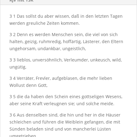
3
1
Das sollst du aber wissen, daß in den letzten Tagen
werden greuliche Zeiten kommen.
3
2
Denn es werden Menschen sein, die viel von sich
halten, geizig, ruhmredig, hoffärtig, Lästerer, den Eltern
ungehorsam, undankbar, ungeistlich,
3
3
lieblos, unversöhnlich, Verleumder, unkeusch, wild,
ungütig,
3
4
Verräter, Frevler, aufgeblasen, die mehr lieben
Wollust denn Gott,
3
5
die da haben den Schein eines gottseligen Wesens,
aber seine Kraft verleugnen sie; und solche meide.
3
6
Aus denselben sind, die hin und her in die Häuser
schleichen und führen die Weiblein gefangen, die mit
Sünden beladen sind und von mancherlei Lüsten
umgetrieben,