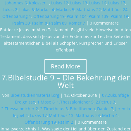
Johannes 6
,
Kolosser 1
,
Lukas 12
,
Lukas 13
,
Lukas 16
,
Lukas 17
,
Lukas 2
,
Lukas 6
,
Markus 4
,
Markus 5
,
Matthäus 22
,
Matthäus 24
,
Offenbarung 1
,
Offenbarung 19
,
Psalm 104
,
Psalm 139
,
Psalm 19
,
Psalm 30
,
Psalm 8
,
Psalm 89
,
Römer 7
| 0 Kommentare
Entdecke Jesus im Alten Testament. Es gibt viele Hinweise im Alten
Testament, dass sich Jesus von der Ersten bis zur Letzten Seite der
alttestamentlichen Bibel als Schöpfer, Fürsprecher und Erlöser
offenbart.
Read More
7.Bibelstudie 9 – Die Bekehrung der
Welt
von
Bibelstudienmaterial.org
|
12. Oktober 2018
|
07.Zukünftige
Ereignisse
,
1.Mose 6
,
1.Thessalonicher 5
,
2.Petrus 3
,
2.Thessalonicher 2
,
2.Timotheus 3
,
Bibelthemen
,
Daniel 7
,
Jeremia
6
,
joel 4
,
Lukas 17
,
Matthäus 13
,
Matthäus 24
,
Micha 4
,
Offenbarung 19
,
Psalm 2
| 0 Kommentare
Inhaltsverzeichnis 1. Was sagte der Heiland über den Zustand der