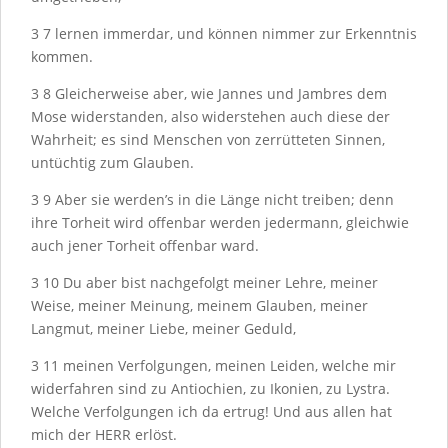
3
7
lernen immerdar, und können nimmer zur Erkenntnis
kommen.
3
8
Gleicherweise aber, wie Jannes und Jambres dem
Mose widerstanden, also widerstehen auch diese der
Wahrheit; es sind Menschen von zerrütteten Sinnen,
untüchtig zum Glauben.
3
9
Aber sie werden’s in die Länge nicht treiben; denn
ihre Torheit wird offenbar werden jedermann, gleichwie
auch jener Torheit offenbar ward.
3
10
Du aber bist nachgefolgt meiner Lehre, meiner
Weise, meiner Meinung, meinem Glauben, meiner
Langmut, meiner Liebe, meiner Geduld,
3
11
meinen Verfolgungen, meinen Leiden, welche mir
widerfahren sind zu Antiochien, zu Ikonien, zu Lystra.
Welche Verfolgungen ich da ertrug! Und aus allen hat
mich der H
ERR
erlöst.