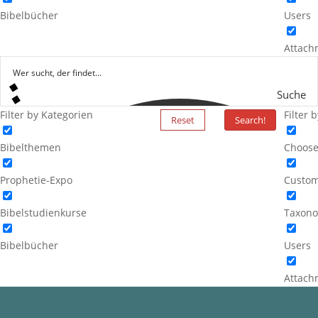
Bibelbücher
Users
Attach
Suche
Filter by Kategorien
Filter 
Reset
Search!
Bibelthemen
Choose
Prophetie-Expo
Custom
Bibelstudienkurse
Taxono
Bibelbücher
Users
Attach