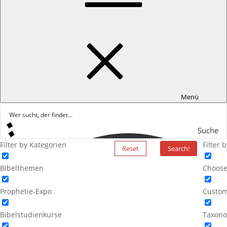
Menü
Suche
Filter by Kategorien
Filter 
Reset
Search!
Bibelthemen
Choose
Prophetie-Expo
Custom
Bibelstudienkurse
Taxono