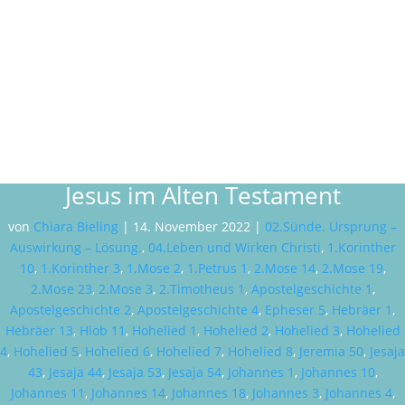
Jesus im Alten Testament
von
Chiara Bieling
|
14. November 2022
|
02.Sünde. Ursprung –
Auswirkung – Lösung.
,
04.Leben und Wirken Christi
,
1.Korinther
10
,
1.Korinther 3
,
1.Mose 2
,
1.Petrus 1
,
2.Mose 14
,
2.Mose 19
,
2.Mose 23
,
2.Mose 3
,
2.Timotheus 1
,
Apostelgeschichte 1
,
Apostelgeschichte 2
,
Apostelgeschichte 4
,
Epheser 5
,
Hebräer 1
,
Hebräer 13
,
Hiob 11
,
Hohelied 1
,
Hohelied 2
,
Hohelied 3
,
Hohelied
4
,
Hohelied 5
,
Hohelied 6
,
Hohelied 7
,
Hohelied 8
,
Jeremia 50
,
Jesaja
43
,
Jesaja 44
,
Jesaja 53
,
Jesaja 54
,
Johannes 1
,
Johannes 10
,
Johannes 11
,
Johannes 14
,
Johannes 18
,
Johannes 3
,
Johannes 4
,