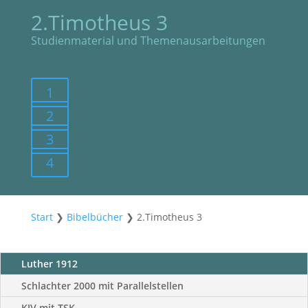
2.Timotheus 3
Studienmaterial und Themenausarbeitungen
1
2
3
4
Start
❯
Bibelbücher
❯
2.Timotheus 3
Luther 1912
Schlachter 2000 mit Parallelstellen
KJV mit TSK